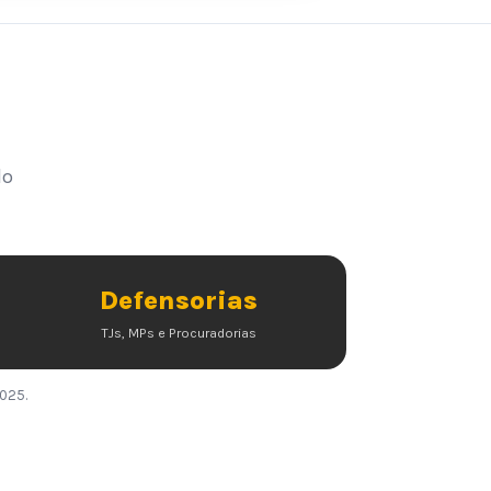
lo
Defensorias
TJs, MPs e Procuradorias
2025.