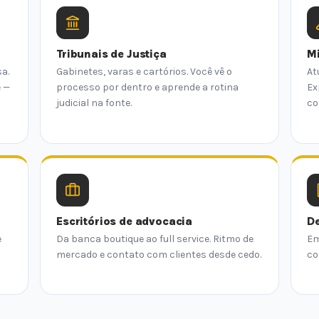
Tribunais de Justiça
Mi
a.
Gabinetes, varas e cartórios. Você vê o
At
e —
processo por dentro e aprende a rotina
Ex
judicial na fonte.
co
Escritórios de advocacia
De
e
Da banca boutique ao full service. Ritmo de
Em
mercado e contato com clientes desde cedo.
co