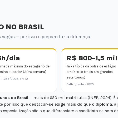
O NO BRASIL
vagas — por isso o preparo faz a diferença.
6h/dia
R$ 800–1,5 mil
ornada máxima do estagiário de
faixa típica da bolsa de estágio
nsino superior (30h/semana)
em Direito (mais em grandes
escritórios)
i 11.788/2008, art. 10
Catho / Nube · 2025
unos do Brasil
— mais de 650 mil matrículas (INEP, 2024). É
te por isso que
destacar-se exige mais do que o diploma
: a
especialização são o que diferenciam o candidato na hora da