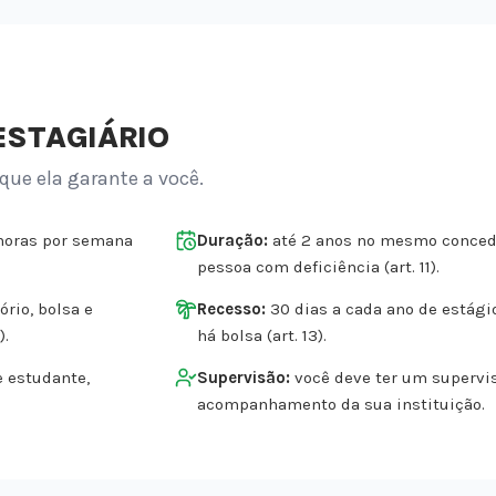
ESTAGIÁRIO
 que ela garante a você.
horas por semana
Duração:
até 2 anos no mesmo concede
pessoa com deficiência (art. 11).
rio, bolsa e
Recesso:
30 dias a cada ano de estág
).
há bolsa (art. 13).
e estudante,
Supervisão:
você deve ter um supervi
acompanhamento da sua instituição.