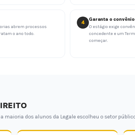
Garanta o convêni
4
adorias abrem processos
O estágio exige convêni
ratam o ano todo.
concedente e um Termo
começar.
IREITO
 a maioria dos alunos da Legale escolheu o setor público