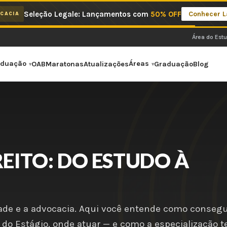
Seleção Legale: Lançamentos com
50% OFF
Conhecer 
CACIA
Área do Est
aduação
Áreas
OAB
Maratonas
Atualizações
Graduação
Blog
REITO: DO ESTUDO À
dade e a advocacia. Aqui você entende como consegu
i do Estágio, onde atuar — e como a especialização t