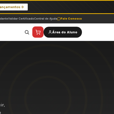
Lançamentos
udante
Validar Certificado
Central de Ajuda
Fale Conosco
Área do Aluno
ir,
e