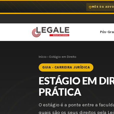
Ir
MÊS DA ADVO
para
o
conteúdo
Pós-Gr
Início
› Estágio em Direito
GUIA · CARREIRA JURÍDICA
ESTÁGIO EM DI
PRÁTICA
O estágio é a ponte entre a facul
quais são os seus direitos pela Le