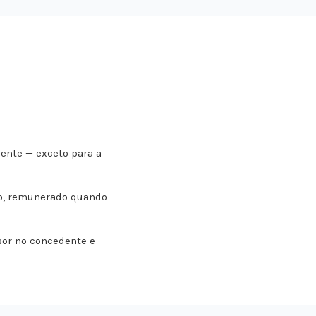
nte — exceto para a
io, remunerado quando
sor no concedente e