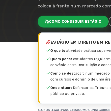
coloca à frente num mercado com 
COMO CONSEGUIR ESTÁGIO
ESTÁGIO EM DIREITO EM R
O que é:
atividade prática supervi
Quem pode:
estudantes regularmen
convênio entre instituição e conc
Como se destacar:
num mercado co
com cursos e domínio de uma áre
Onde atuar:
Defensorias, Tribunais
público ou privado.
ALUNOS LEGALE
PANORAMA
COMO CONSEGUIR
ON