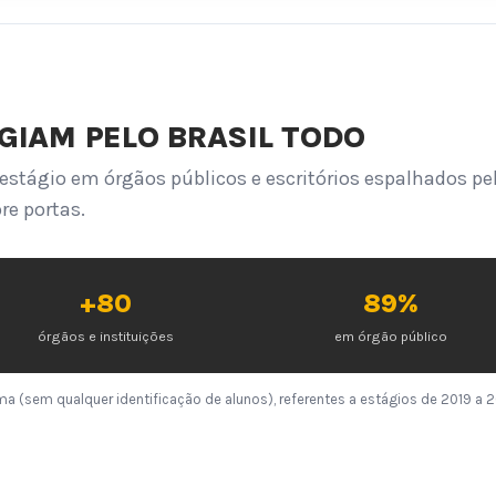
IAM PELO BRASIL TODO
estágio em órgãos públicos e escritórios espalhados pe
re portas.
+80
89%
órgãos e instituições
em órgão público
a (sem qualquer identificação de alunos), referentes a estágios de 2019 a 