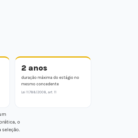
2 anos
duração máxima do estágio no
mesmo concedente
Lei 11.788/2008, art. 11
 um
 prática, o
 seleção.