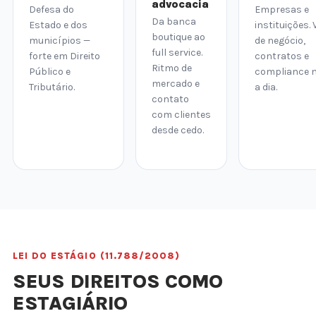
advocacia
Defesa do
Empresas e
Da banca
Estado e dos
instituições. 
boutique ao
municípios —
de negócio,
full service.
forte em Direito
contratos e
Ritmo de
Público e
compliance n
mercado e
Tributário.
a dia.
contato
com clientes
desde cedo.
LEI DO ESTÁGIO (11.788/2008)
SEUS DIREITOS COMO
ESTAGIÁRIO