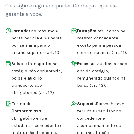
O estágio é regulado por lei. Conheça o que ela
garante a você.
Jornada:
no máximo 6
Duração:
até 2 anos no
horas por dia e 30 horas
mesmo concedente —
por semana para o
exceto para a pessoa
ensino superior (art. 10).
com deficiência (art. 11).
Bolsa e transporte:
no
Recesso:
30 dias a cada
estágio não obrigatório,
ano de estágio,
bolsa e auxílio-
remunerado quando há
transporte são
bolsa (art. 13).
obrigatórios (art. 12).
Termo de
Supervisão:
você deve
Compromisso:
ter um supervisor no
obrigatório entre
concedente e
estudante, concedente e
acompanhamento da
instituição de ensino.
sua instituição.