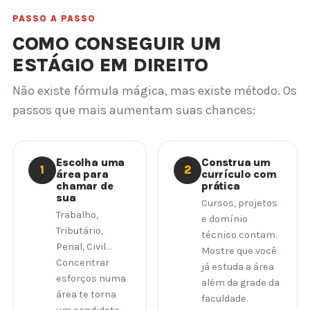
PASSO A PASSO
COMO CONSEGUIR UM
ESTÁGIO EM DIREITO
Não existe fórmula mágica, mas existe método. Os
passos que mais aumentam suas chances:
Escolha uma
Construa um
1
2
área para
currículo com
chamar de
prática
sua
Cursos, projetos
Trabalho,
e domínio
Tributário,
técnico contam.
Penal, Civil…
Mostre que você
Concentrar
já estuda a área
esforços numa
além da grade da
área te torna
faculdade.