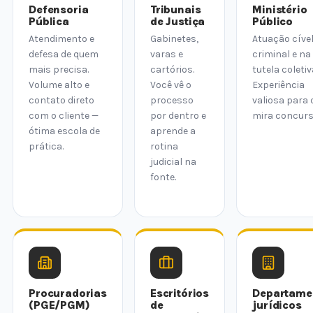
Defensoria
Tribunais
Ministério
Pública
de Justiça
Público
Atendimento e
Gabinetes,
Atuação cível
defesa de quem
varas e
criminal e na
mais precisa.
cartórios.
tutela coletiv
Volume alto e
Você vê o
Experiência
contato direto
processo
valiosa para
com o cliente —
por dentro e
mira concurs
ótima escola de
aprende a
prática.
rotina
judicial na
fonte.
Procuradorias
Escritórios
Departame
(PGE/PGM)
de
jurídicos