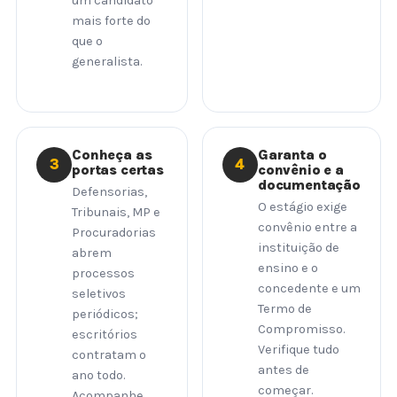
um candidato
mais forte do
que o
generalista.
Conheça as
Garanta o
3
4
portas certas
convênio e a
documentação
Defensorias,
O estágio exige
Tribunais, MP e
convênio entre a
Procuradorias
instituição de
abrem
ensino e o
processos
concedente e um
seletivos
Termo de
periódicos;
Compromisso.
escritórios
Verifique tudo
contratam o
antes de
ano todo.
começar.
Acompanhe