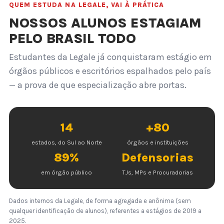
QUEM ESTUDA NA LEGALE, VAI À PRÁTICA
NOSSOS ALUNOS ESTAGIAM
PELO BRASIL TODO
Estudantes da Legale já conquistaram estágio em
órgãos públicos e escritórios espalhados pelo país
— a prova de que especialização abre portas.
14
+80
estados, do Sul ao Norte
órgãos e instituições
89%
Defensorias
em órgão público
TJs, MPs e Procuradorias
Dados internos da Legale, de forma agregada e anônima (sem
qualquer identificação de alunos), referentes a estágios de 2019 a
2025.