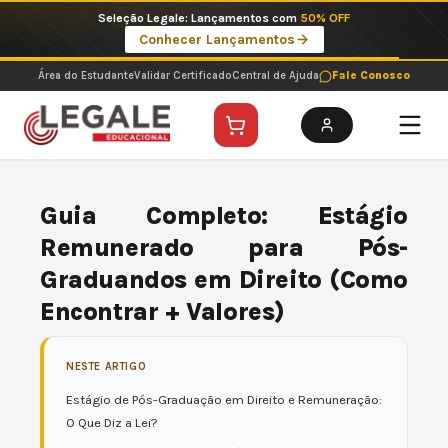
Ir
Imperdíveis no Pix: Pós Selecionadas a 199 reais no pix em parcela única
para
Ver ofertas
o
conteúdo
Área do Estudante
Validar Certificado
Central de Ajuda
Fale Conosco
Guia Completo: Estágio
Remunerado para Pós-
Graduandos em Direito (Como
Encontrar + Valores)
NESTE ARTIGO
Estágio de Pós-Graduação em Direito e Remuneração:
O Que Diz a Lei?