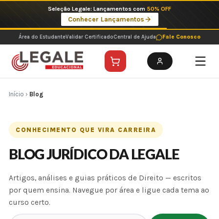
Ir
Seleção Legale: Lançamentos com
50% OFF
para
Conhecer Lançamentos
o
conteúdo
Área do Estudante
Validar Certificado
Central de Ajuda
Fale Conosco
Início
›
Blog
CONHECIMENTO QUE VIRA CARREIRA
BLOG JURÍDICO DA LEGALE
Artigos, análises e guias práticos de Direito — escritos
por quem ensina. Navegue por área e ligue cada tema ao
curso certo.