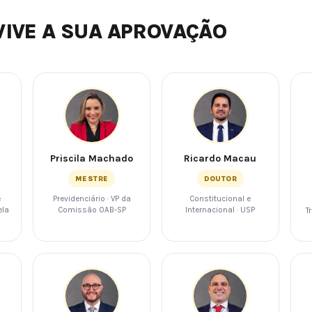
VIVE A SUA APROVAÇÃO
Priscila Machado
Ricardo Macau
MESTRE
DOUTOR
e
Previdenciário · VP da
Constitucional e
ela
Comissão OAB-SP
Internacional · USP
T