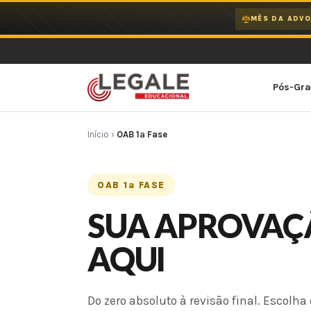
Ir
MÊS DA ADVO
para
o
conteúdo
Pós-Gr
Início
›
OAB 1ª Fase
OAB 1ª FASE
SUA APROVAÇÃ
AQUI
Do zero absoluto à revisão final. Escolha