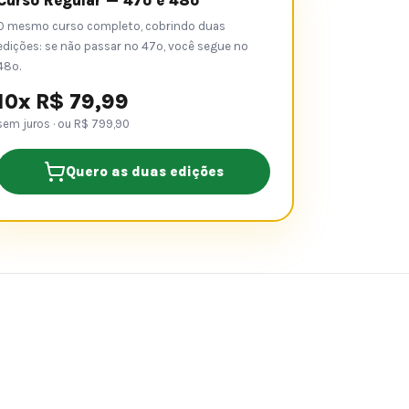
Curso Regular — 47º e 48º
O mesmo curso completo, cobrindo duas
edições: se não passar no 47º, você segue no
48º.
10x R$ 79,99
sem juros · ou R$ 799,90
Quero as duas edições