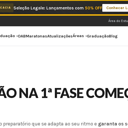
Seleção Legale: Lançamentos com
50% OFF
Conhecer 
CACIA
Área do Est
aduação
Áreas
OAB
Maratonas
Atualizações
Graduação
Blog
O NA 1ª FASE COME
 o preparatório que se adapta ao seu ritmo e
garanta os 