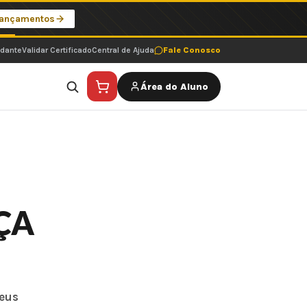
Lançamentos
udante
Validar Certificado
Central de Ajuda
Fale Conosco
Área do Aluno
ÇA
seus