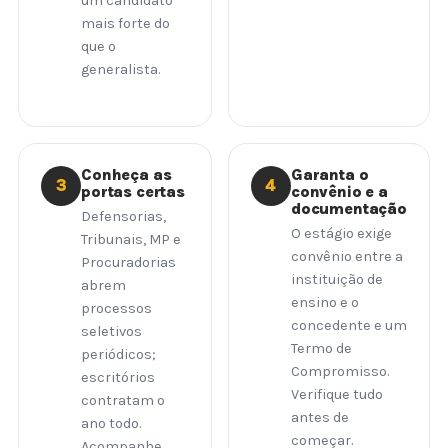
um candidato
mais forte do
que o
generalista.
Conheça as
Garanta o
3
4
portas certas
convênio e a
documentação
Defensorias,
O estágio exige
Tribunais, MP e
convênio entre a
Procuradorias
instituição de
abrem
ensino e o
processos
concedente e um
seletivos
Termo de
periódicos;
Compromisso.
escritórios
Verifique tudo
contratam o
antes de
ano todo.
começar.
Acompanhe