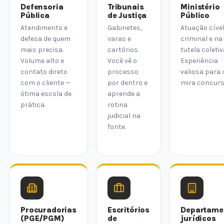
Defensoria
Tribunais
Ministério
Pública
de Justiça
Público
Atendimento e
Gabinetes,
Atuação cível
defesa de quem
varas e
criminal e na
mais precisa.
cartórios.
tutela coletiv
Volume alto e
Você vê o
Experiência
contato direto
processo
valiosa para
com o cliente —
por dentro e
mira concurs
ótima escola de
aprende a
prática.
rotina
judicial na
fonte.
Procuradorias
Escritórios
Departame
(PGE/PGM)
de
jurídicos