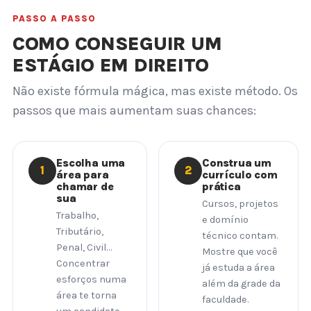
PASSO A PASSO
COMO CONSEGUIR UM
ESTÁGIO EM DIREITO
Não existe fórmula mágica, mas existe método. Os
passos que mais aumentam suas chances:
Escolha uma
Construa um
1
2
área para
currículo com
chamar de
prática
sua
Cursos, projetos
Trabalho,
e domínio
Tributário,
técnico contam.
Penal, Civil…
Mostre que você
Concentrar
já estuda a área
esforços numa
além da grade da
área te torna
faculdade.