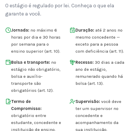
O estágio é regulado por lei. Conheça o que ela
garante a você.
Jornada:
no máximo 6
Duração:
até 2 anos no
horas por dia e 30 horas
mesmo concedente —
por semana para o
exceto para a pessoa
ensino superior (art. 10).
com deficiência (art. 11).
Bolsa e transporte:
no
Recesso:
30 dias a cada
estágio não obrigatório,
ano de estágio,
bolsa e auxílio-
remunerado quando há
transporte são
bolsa (art. 13).
obrigatórios (art. 12).
Termo de
Supervisão:
você deve
Compromisso:
ter um supervisor no
obrigatório entre
concedente e
estudante, concedente e
acompanhamento da
instituição de ensino.
sua instituição.