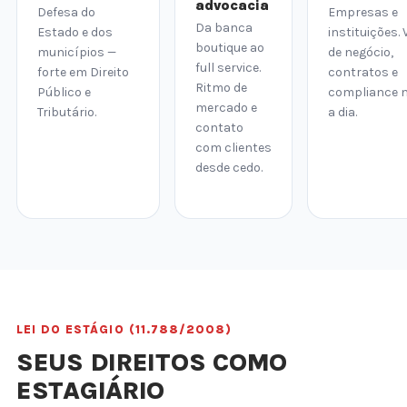
advocacia
Defesa do
Empresas e
Da banca
Estado e dos
instituições. 
boutique ao
municípios —
de negócio,
full service.
forte em Direito
contratos e
Ritmo de
Público e
compliance n
mercado e
Tributário.
a dia.
contato
com clientes
desde cedo.
LEI DO ESTÁGIO (11.788/2008)
SEUS DIREITOS COMO
ESTAGIÁRIO