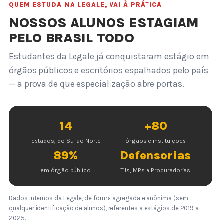
QUEM ESTUDA NA LEGALE, VAI À PRÁTICA
NOSSOS ALUNOS ESTAGIAM
PELO BRASIL TODO
Estudantes da Legale já conquistaram estágio em
órgãos públicos e escritórios espalhados pelo país
— a prova de que especialização abre portas.
14
+80
estados, do Sul ao Norte
órgãos e instituições
89%
Defensorias
em órgão público
TJs, MPs e Procuradorias
Dados internos da Legale, de forma agregada e anônima (sem
qualquer identificação de alunos), referentes a estágios de 2019 a
2025.