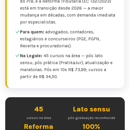
do PIB, e a Reforma Tributária (EC 132/2023)
está em transição desde 2026 — a maior
mudança em décadas, com demanda imediata
por especialistas.
Para quem:
advogados, contadores,
estagiários e concurseiros (PGE, PGFN,
Receita e procuradorias).
Na Legale:
45 cursos na área — pós lato
sensu, pós prática (PratikaJur), atualização e
maratonas. Pós em 10x R$ 73,99; cursos a
partir de R$ 34,50.
45
Lato sensu
cursos na área
pós-graduação reconhecida
Reforma
100%