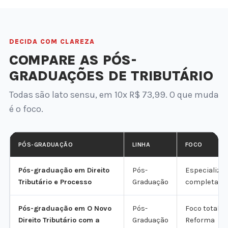
DECIDA COM CLAREZA
COMPARE AS PÓS-
GRADUAÇÕES DE TRIBUTÁRIO
Todas são lato sensu, em 10x R$ 73,99. O que muda
é o foco.
PÓS-GRADUAÇÃO
LINHA
FOCO
Pós-graduação em Direito
Pós-
Especializa
Tributário e Processo
Graduação
completa da
Pós-graduação em O Novo
Pós-
Foco total n
Direito Tributário com a
Graduação
Reforma