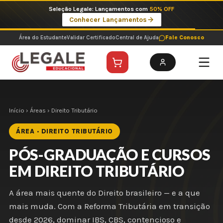
Ir
Imperdíveis no Pix: Pós Selecionadas a 199 reais no pix em parcela única
para
Ver ofertas
o
conteúdo
Área do Estudante
Validar Certificado
Central de Ajuda
Fale Conosco
Início
›
Áreas
› Direito Tributário
ÁREA · DIREITO TRIBUTÁRIO
PÓS-GRADUAÇÃO E CURSOS
EM DIREITO TRIBUTÁRIO
A área mais quente do Direito brasileiro — e a que
mais muda. Com a Reforma Tributária em transição
desde 2026, dominar IBS, CBS, contencioso e