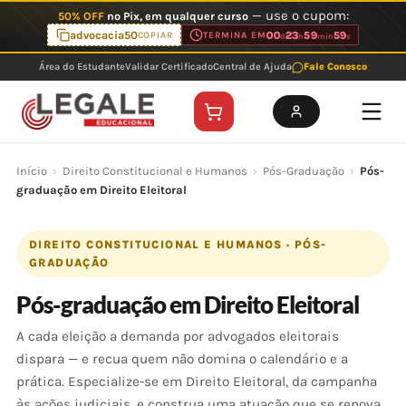
Ir
— use o cupom:
50% OFF
no Pix, em qualquer curso
para
advocacia50
00
23
59
59
COPIAR
TERMINA EM
d
h
min
s
o
Área do Estudante
Validar Certificado
Central de Ajuda
Fale Conosco
conteúdo
Início
›
Direito Constitucional e Humanos
›
Pós-Graduação
›
Pós-
graduação em Direito Eleitoral
DIREITO CONSTITUCIONAL E HUMANOS · PÓS-
GRADUAÇÃO
Pós-graduação em Direito Eleitoral
A cada eleição a demanda por advogados eleitorais
dispara — e recua quem não domina o calendário e a
prática. Especialize-se em Direito Eleitoral, da campanha
às ações judiciais, e construa uma atuação que se renova