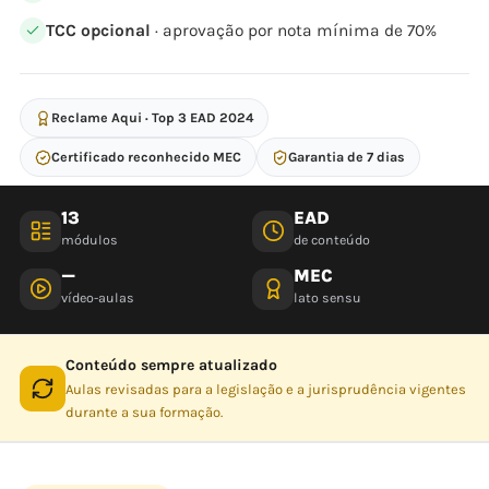
TCC opcional
· aprovação por nota mínima de 70%
Reclame Aqui · Top 3 EAD 2024
Certificado reconhecido MEC
Garantia de 7 dias
13
EAD
módulos
de conteúdo
—
MEC
vídeo-aulas
lato sensu
Conteúdo sempre atualizado
Aulas revisadas para a legislação e a jurisprudência vigentes
durante a sua formação.