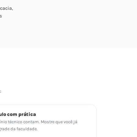
cacia,
s
:
ulo com prática
ínio técnico contam. Mostre que você já
grade da faculdade.