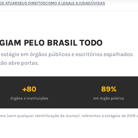
DE ATUAR
SEUS DIREITOS
COMO A LEGALE AJUDA
DÚVIDAS
GIAM PELO BRASIL TODO
estágio em órgãos públicos e escritórios espalhados
ção abre portas.
+80
89%
órgãos e instituições
em órgão público
ma (sem qualquer identificação de alunos), referentes a estágios de 2019 