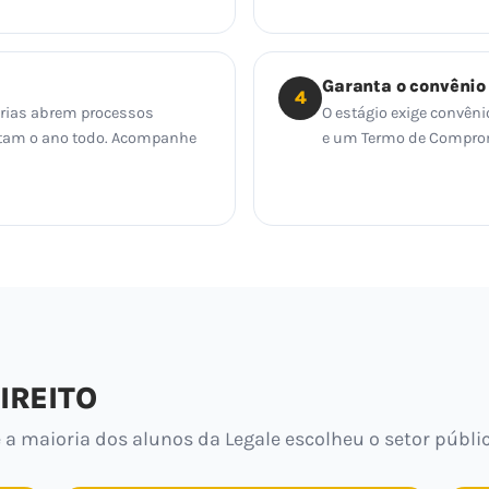
Garanta o convênio
4
orias abrem processos
O estágio exige convêni
tratam o ano todo. Acompanhe
e um Termo de Compromi
IREITO
 a maioria dos alunos da Legale escolheu o setor públic