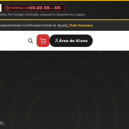
00
23
59
59
TERMINA EM
d
h
min
s
ções. Por tempo limitado, enquanto durarem as vagas.
tudante
Validar Certificado
Central de Ajuda
Fale Conosco
Área do Aluno
r,