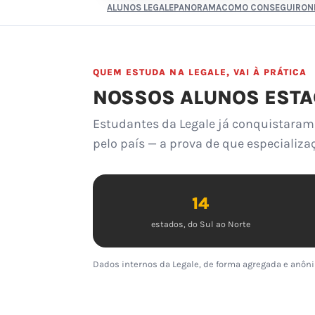
ALUNOS LEGALE
PANORAMA
COMO CONSEGUIR
ON
QUEM ESTUDA NA LEGALE, VAI À PRÁTICA
NOSSOS ALUNOS ESTA
Estudantes da Legale já conquistaram 
pelo país — a prova de que especializa
14
estados, do Sul ao Norte
Dados internos da Legale, de forma agregada e anôni