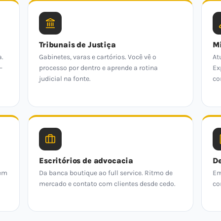
Tribunais de Justiça
Mi
a.
Gabinetes, varas e cartórios. Você vê o
At
—
processo por dentro e aprende a rotina
Ex
judicial na fonte.
co
Escritórios de advocacia
De
 em
Da banca boutique ao full service. Ritmo de
Em
mercado e contato com clientes desde cedo.
co