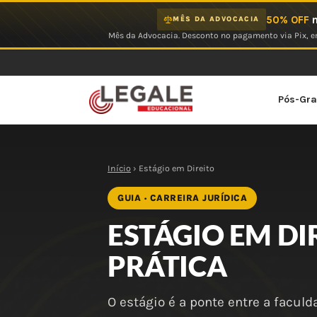
Ir
50% OFF
n
MÊS DA ADVOCACIA
para
Mês da Advocacia. Desconto no pagamento via Pix, em
o
conteúdo
Pós-Gr
Início
› Estágio em Direito
GUIA · CARREIRA JURÍDICA
ESTÁGIO EM DI
PRÁTICA
O estágio é a ponte entre a facul