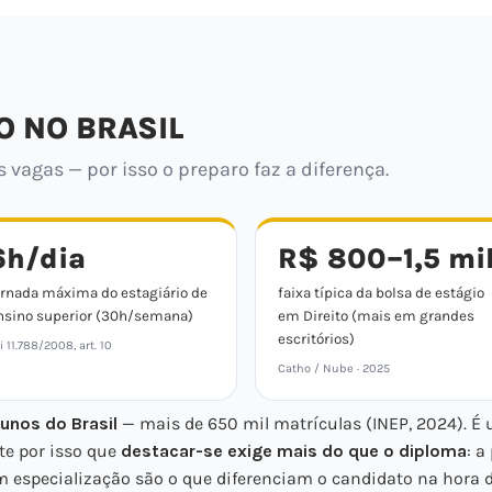
O NO BRASIL
vagas — por isso o preparo faz a diferença.
6h/dia
R$ 800–1,5 mi
ornada máxima do estagiário de
faixa típica da bolsa de estágio
nsino superior (30h/semana)
em Direito (mais em grandes
escritórios)
i 11.788/2008, art. 10
Catho / Nube · 2025
unos do Brasil
— mais de 650 mil matrículas (INEP, 2024). É
te por isso que
destacar-se exige mais do que o diploma
: a
 especialização são o que diferenciam o candidato na hora d