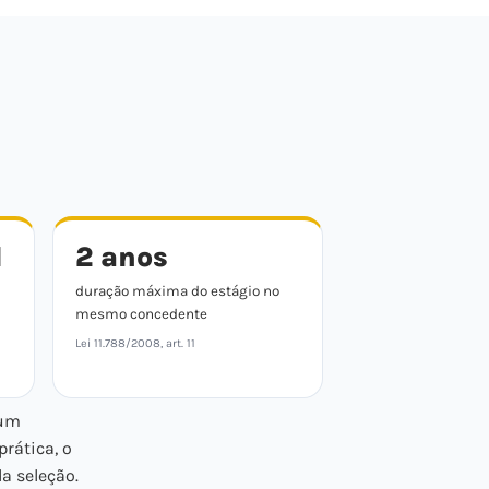
l
2 anos
duração máxima do estágio no
mesmo concedente
Lei 11.788/2008, art. 11
 um
 prática, o
a seleção.