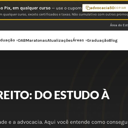
o Pix, em qualquer curso
— use o cupom:
advocacia50
COPIAR
 qualquer curso, exceto certificados e taxas. Não cumulativo com outras promo
Área do Es
aduação
Áreas
OAB
Maratonas
Atualizações
Graduação
Blog
REITO: DO ESTUDO À
dade e a advocacia. Aqui você entende como consegui