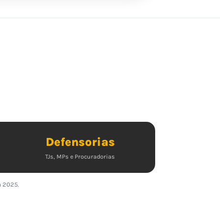
Defensorias
TJs, MPs e Procuradorias
a 2025.