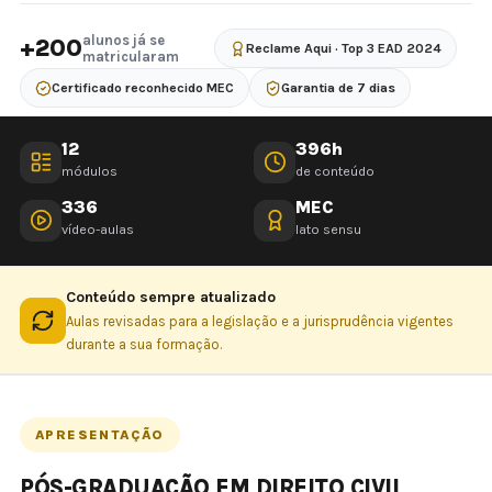
alunos já se
+200
Reclame Aqui · Top 3 EAD 2024
matricularam
Certificado reconhecido MEC
Garantia de 7 dias
12
396h
módulos
de conteúdo
336
MEC
vídeo-aulas
lato sensu
Conteúdo sempre atualizado
Aulas revisadas para a legislação e a jurisprudência vigentes
durante a sua formação.
APRESENTAÇÃO
PÓS-GRADUAÇÃO EM DIREITO CIVIL