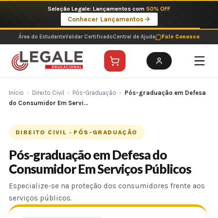
Ir
Imperdíveis no Pix: Pós Selecionadas a 199 reais no pix em parcela única
para
Ver ofertas
o
conteúdo
Área do Estudante
Validar Certificado
Central de Ajuda
Fale Conosco
Início
›
Direito Civil
›
Pós-Graduação
›
Pós-graduação em Defesa
do Consumidor Em Servi…
DIREITO CIVIL · PÓS-GRADUAÇÃO
Pós-graduação em Defesa do
Consumidor Em Serviços Públicos
Especialize-se na proteção dos consumidores frente aos
serviços públicos.