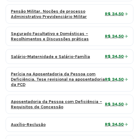
Pensão Militar. Noções de processo
R$ 34,50
Administrativo Previdenciário Militar
Segurado Facultativo e Domésticas –
R$ 34,50
Recolhimentos e Discussões práticas
Salário-Maternidade e Salário-Família
R$ 34,50
Perícia na Aposentadoria da Pessoa com
Deficiência. Tese revisional na aposentadoria
R$ 34,50
da PCD
Aposentadoria da Pessoa com Deficiência –
R$ 34,50
Requisitos de Concessão
Auxílio-Reclusão
R$ 34,50