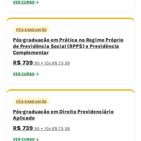
VER CURSO
PÓS-GRADUAÇÃO
Pós-graduação em Prática no Regime Próprio
de Previdência Social (RPPS) e Previdência
Complementar
R$ 739
·
,90
10x R$ 73,99
VER CURSO
PÓS-GRADUAÇÃO
Pós-graduação em Direito Previdenciário
Aplicado
R$ 739
·
,90
10x R$ 73,99
VER CURSO