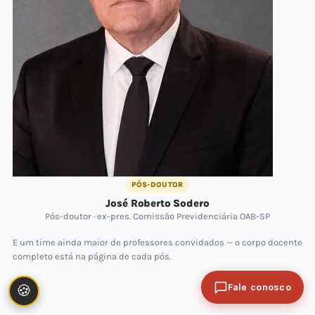
PÓS-DOUTOR
José Roberto Sodero
Pós-doutor · ex-pres. Comissão Previdenciária OAB-SP
E um time ainda maior de professores convidados — o corpo docente
completo está na página de cada pós.
Fale conosco
🍪