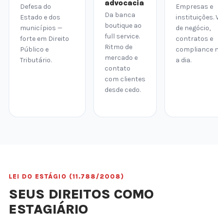
advocacia
Defesa do
Empresas e
Da banca
Estado e dos
instituições. 
boutique ao
municípios —
de negócio,
full service.
forte em Direito
contratos e
Ritmo de
Público e
compliance n
mercado e
Tributário.
a dia.
contato
com clientes
desde cedo.
LEI DO ESTÁGIO (11.788/2008)
SEUS DIREITOS COMO
ESTAGIÁRIO