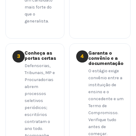
um candidato
mais forte do
que o
generalista.
Conheça as
Garanta o
3
4
portas certas
convênio e a
documentação
Defensorias,
O estágio exige
Tribunais, MP e
convênio entre a
Procuradorias
instituição de
abrem
ensino e o
processos
concedente e um
seletivos
Termo de
periódicos;
Compromisso.
escritórios
Verifique tudo
contratam o
antes de
ano todo.
começar.
Acompanhe