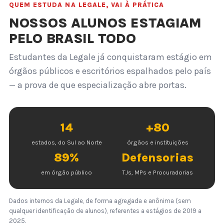
QUEM ESTUDA NA LEGALE, VAI À PRÁTICA
NOSSOS ALUNOS ESTAGIAM
PELO BRASIL TODO
Estudantes da Legale já conquistaram estágio em
órgãos públicos e escritórios espalhados pelo país
— a prova de que especialização abre portas.
14
+80
estados, do Sul ao Norte
órgãos e instituições
89%
Defensorias
em órgão público
TJs, MPs e Procuradorias
Dados internos da Legale, de forma agregada e anônima (sem
qualquer identificação de alunos), referentes a estágios de 2019 a
2025.