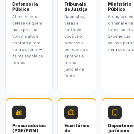
Defensoria
Tribunais
Ministério
Pública
de Justiça
Público
Atendimento e
Gabinetes,
Atuação cível
defesa de quem
varas e
criminal e na
mais precisa.
cartórios.
tutela coletiv
Volume alto e
Você vê o
Experiência
contato direto
processo
valiosa para
com o cliente —
por dentro e
mira concurs
ótima escola de
aprende a
prática.
rotina
judicial na
fonte.
Procuradorias
Escritórios
Departame
(PGE/PGM)
de
jurídicos