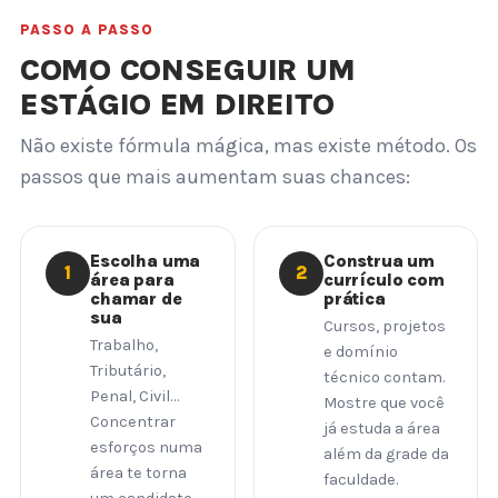
PASSO A PASSO
COMO CONSEGUIR UM
ESTÁGIO EM DIREITO
Não existe fórmula mágica, mas existe método. Os
passos que mais aumentam suas chances:
Escolha uma
Construa um
1
2
área para
currículo com
chamar de
prática
sua
Cursos, projetos
Trabalho,
e domínio
Tributário,
técnico contam.
Penal, Civil…
Mostre que você
Concentrar
já estuda a área
esforços numa
além da grade da
área te torna
faculdade.