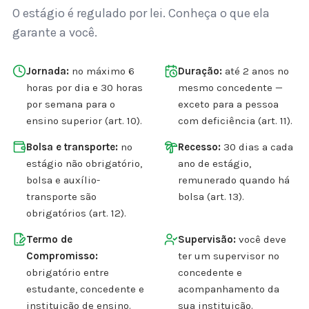
O estágio é regulado por lei. Conheça o que ela
garante a você.
Jornada:
no máximo 6
Duração:
até 2 anos no
horas por dia e 30 horas
mesmo concedente —
por semana para o
exceto para a pessoa
ensino superior (art. 10).
com deficiência (art. 11).
Bolsa e transporte:
no
Recesso:
30 dias a cada
estágio não obrigatório,
ano de estágio,
bolsa e auxílio-
remunerado quando há
transporte são
bolsa (art. 13).
obrigatórios (art. 12).
Termo de
Supervisão:
você deve
Compromisso:
ter um supervisor no
obrigatório entre
concedente e
estudante, concedente e
acompanhamento da
instituição de ensino.
sua instituição.