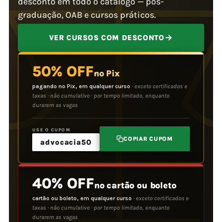
desconto em todo o catálogo — pós-
graduação, OAB e cursos práticos.
VER CURSOS COM DESCONTO
50% OFF
no Pix
pagando no Pix, em qualquer curso
· exceto certificados e
taxas · não cumulativo · por tempo limitado, enquanto
durarem as vagas
USE O CUPOM
COPIAR CUPOM
advocacia50
40% OFF
no cartão ou boleto
cartão ou boleto, em qualquer curso
· exceto certificados e
taxas · não cumulativo · por tempo limitado, enquanto
durarem as vagas