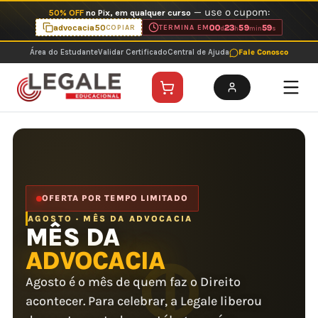
Ir
— use o cupom:
50% OFF
no Pix, em qualquer curso
para
advocacia50
00
23
59
59
COPIAR
TERMINA EM
d
h
min
s
o
Área do Estudante
Validar Certificado
Central de Ajuda
Fale Conosco
conteúdo
OFERTA POR TEMPO LIMITADO
AGOSTO · MÊS DA ADVOCACIA
MÊS DA
ADVOCACIA
Agosto é o mês de quem faz o Direito
acontecer. Para celebrar, a Legale liberou