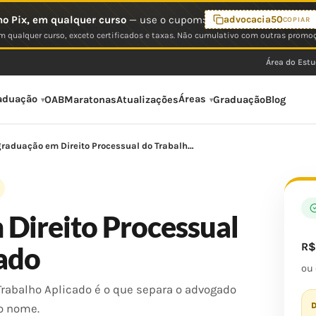
o Pix, em qualquer curso
— use o cupom:
advocacia50
COPIAR
 qualquer curso, exceto certificados e taxas. Não cumulativo com outras promo
Área do Est
aduação
Áreas
OAB
Maratonas
Atualizações
Graduação
Blog
raduação em Direito Processual do Trabalh…
Direito Processual
R
cado
ou
Trabalho Aplicado é o que separa o advogado
D
o nome.