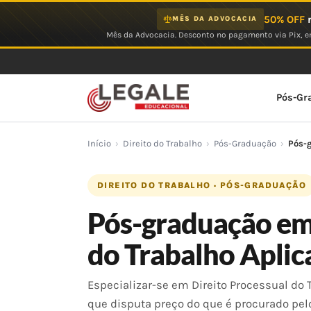
Ir
50% OFF
n
MÊS DA ADVOCACIA
para
Mês da Advocacia. Desconto no pagamento via Pix, em
o
conteúdo
Pós-Gr
Início
›
Direito do Trabalho
›
Pós-Graduação
›
Pós-g
DIREITO DO TRABALHO · PÓS-GRADUAÇÃO
Pós-graduação em 
do Trabalho Apli
Especializar-se em Direito Processual do 
que disputa preço do que é procurado pel