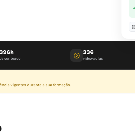
396h
336
de conteúdo
vídeo-aulas
dência vigentes durante a sua formação.
O