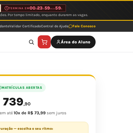
00
23
59
59
TERMINA EM
d
h
min
s
ções. Por tempo limitado, enquanto durarem as vagas.
udante
Validar Certificado
Central de Ajuda
Fale Conosco
Área do Aluno
MATRÍCULAS ABERTAS
739
$
,90
 em até
10x de R$ 73,99
sem juros
uração — escolha o seu ritmo: