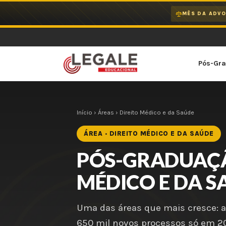
Ir
MÊS DA ADVO
para
o
conteúdo
Pós-Gr
Início
›
Áreas
› Direito Médico e da Saúde
ÁREA · DIREITO MÉDICO E DA SAÚDE
PÓS-GRADUAÇÃ
MÉDICO E DA S
Uma das áreas que mais cresce: a
650 mil novos processos só em 20