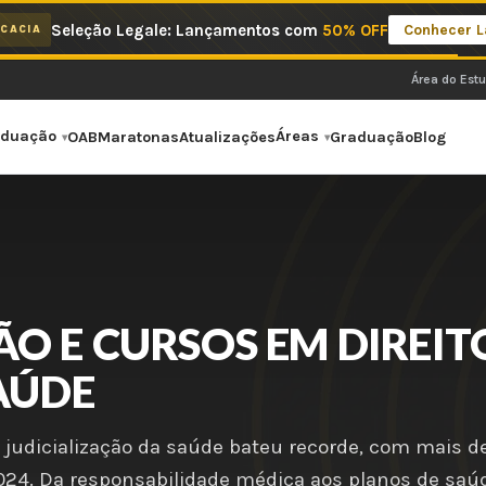
Seleção Legale: Lançamentos com
50% OFF
Conhecer 
CACIA
Área do Est
aduação
Áreas
OAB
Maratonas
Atualizações
Graduação
Blog
O E CURSOS EM DIREIT
AÚDE
 judicialização da saúde bateu recorde, com mais d
24. Da responsabilidade médica aos planos de saú