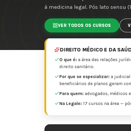
à medicina legal. Pós lato sensu (
VER TODOS OS CURSOS
V
DIREITO MÉDICO E DA SAÚ
O que é:
a área das relações juríd
direito sanitário.
Por que se especializar:
a judicia
beneficiários de planos geram con
Para quem:
advogados, médicos e 
Na Legale:
17 cursos na área — pós