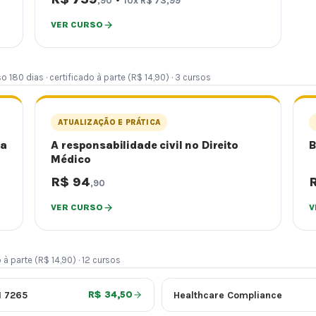
,90
10x R$ 73,99
VER CURSO
so 180 dias · certificado à parte (R$ 14,90) · 3 cursos
ATUALIZAÇÃO E PRÁTICA
ia
A responsabilidade civil no Direito
B
Médico
R$ 94
,90
VER CURSO
V
 à parte (R$ 14,90) · 12 cursos
I 7265
Healthcare Compliance
R$ 34,50