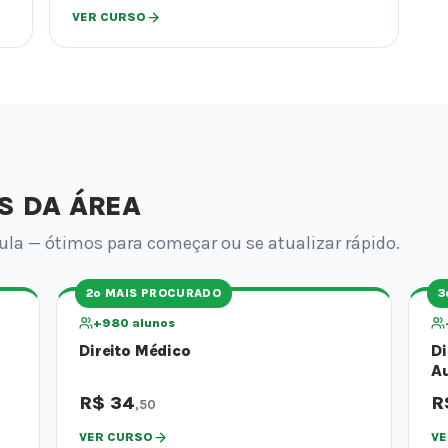
VER CURSO
S DA ÁREA
la — ótimos para começar ou se atualizar rápido.
2º MAIS PROCURADO
3
+980 alunos
Direito Médico
Di
Au
R$ 34
R
,50
VER CURSO
VE