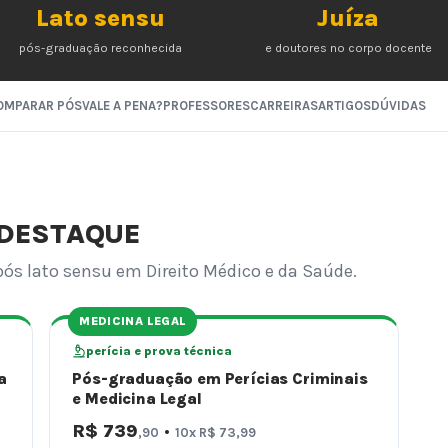
Lato sensu
Juíza
pós-graduação reconhecida
e doutores no corpo docente
OMPARAR PÓS
VALE A PENA?
PROFESSORES
CARREIRAS
ARTIGOS
DÚVIDAS
 DESTAQUE
pós lato sensu em Direito Médico e da Saúde.
MEDICINA LEGAL
perícia e prova técnica
a
Pós-graduação em Perícias Criminais
e Medicina Legal
R$ 739
·
,90
10x R$ 73,99