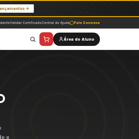
Lançamentos
udante
Validar Certificado
Central de Ajuda
Fale Conosco
Área do Aluno
O
e
de e