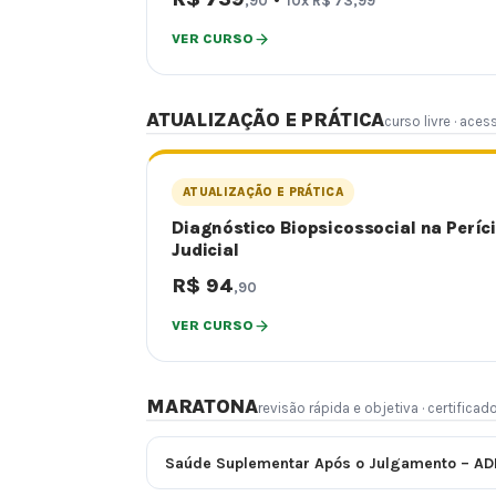
,90
10x R$ 73,99
VER CURSO
ATUALIZAÇÃO E PRÁTICA
curso livre · aces
ATUALIZAÇÃO E PRÁTICA
Diagnóstico Biopsicossocial na Períc
Judicial
R$ 94
,90
VER CURSO
MARATONA
revisão rápida e objetiva · certificado
Saúde Suplementar Após o Julgamento – AD