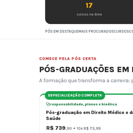
17
cursos na área
PÓS EM DESTAQUE
MAIS PROCURADOS
CURSOS
C
COMECE PELA PÓS CERTA
PÓS-GRADUAÇÕES EM
A formação que transforma a carreira: 
ESPECIALIZAÇÃO COMPLETA
responsabilidade, planos e bioética
Pós-graduação em Direito Médico e d
Saúde
R$ 739
·
,90
10x R$ 73,99