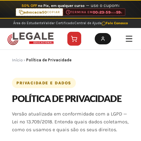
Ir
— use o cupom:
50% OFF
no Pix, em qualquer curso
para
advocacia50
00
23
59
59
COPIAR
TERMINA EM
d
h
min
s
o
Área do Estudante
Validar Certificado
Central de Ajuda
Fale Conosco
conteúdo
Início
›
Política de Privacidade
PRIVACIDADE E DADOS
POLÍTICA DE PRIVACIDADE
Versão atualizada em conformidade com a LGPD —
Lei nº 13.709/2018. Entenda quais dados coletamos,
como os usamos e quais são os seus direitos.