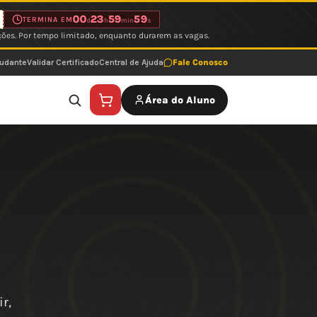
00
23
59
59
TERMINA EM
d
h
min
s
ções. Por tempo limitado, enquanto durarem as vagas.
tudante
Validar Certificado
Central de Ajuda
Fale Conosco
Área do Aluno
r,