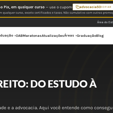
o Pix, em qualquer curso
— use o cupom:
advocacia50
COPIAR
 qualquer curso, exceto certificados e taxas. Não cumulativo com outras promo
Área do Es
aduação
Áreas
OAB
Maratonas
Atualizações
Graduação
Blog
REITO: DO ESTUDO À
dade e a advocacia. Aqui você entende como consegui