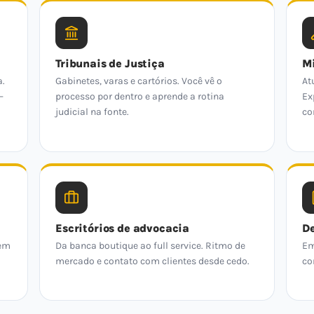
Tribunais de Justiça
Mi
a.
Gabinetes, varas e cartórios. Você vê o
At
—
processo por dentro e aprende a rotina
Ex
judicial na fonte.
co
Escritórios de advocacia
De
 em
Da banca boutique ao full service. Ritmo de
Em
mercado e contato com clientes desde cedo.
co