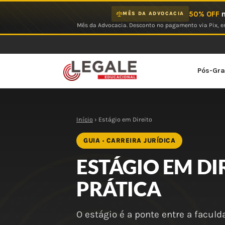
Ir
50% OFF
n
MÊS DA ADVOCACIA
para
Mês da Advocacia. Desconto no pagamento via Pix, em
o
conteúdo
Pós-Gr
Início
› Estágio em Direito
GUIA · CARREIRA JURÍDICA
ESTÁGIO EM DI
PRÁTICA
O estágio é a ponte entre a facul