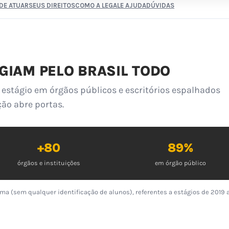
DE ATUAR
SEUS DIREITOS
COMO A LEGALE AJUDA
DÚVIDAS
GIAM PELO BRASIL TODO
estágio em órgãos públicos e escritórios espalhados
ção abre portas.
+80
89%
órgãos e instituições
em órgão público
ma (sem qualquer identificação de alunos), referentes a estágios de 2019 