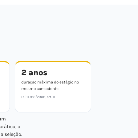
l
2 anos
duração máxima do estágio no
mesmo concedente
Lei 11.788/2008, art. 11
 um
 prática, o
a seleção.