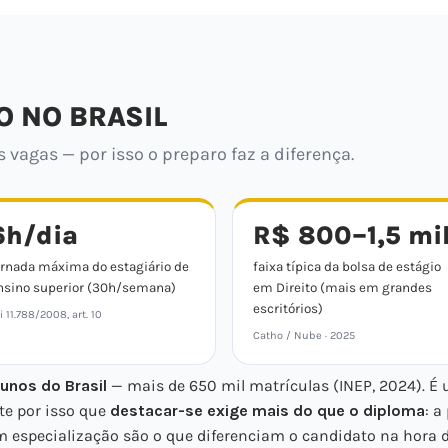
O NO BRASIL
vagas — por isso o preparo faz a diferença.
6h/dia
R$ 800–1,5 mi
ornada máxima do estagiário de
faixa típica da bolsa de estágio
nsino superior (30h/semana)
em Direito (mais em grandes
escritórios)
i 11.788/2008, art. 10
Catho / Nube · 2025
unos do Brasil
— mais de 650 mil matrículas (INEP, 2024). É
te por isso que
destacar-se exige mais do que o diploma
: a
 especialização são o que diferenciam o candidato na hora d