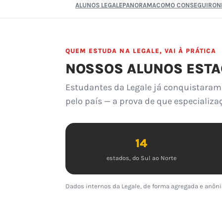
ALUNOS LEGALE
PANORAMA
COMO CONSEGUIR
ON
QUEM ESTUDA NA LEGALE, VAI À PRÁTICA
NOSSOS ALUNOS ESTA
Estudantes da Legale já conquistaram 
pelo país — a prova de que especializa
14
estados, do Sul ao Norte
Dados internos da Legale, de forma agregada e anôni