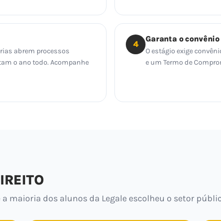
Garanta o convênio
4
orias abrem processos
O estágio exige convêni
tratam o ano todo. Acompanhe
e um Termo de Compromi
IREITO
 a maioria dos alunos da Legale escolheu o setor públic