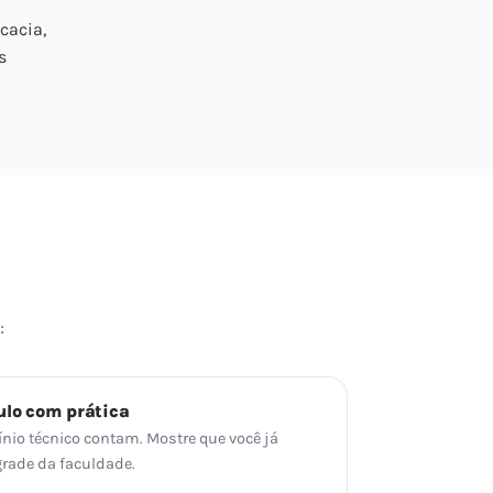
cacia,
s
:
ulo com prática
ínio técnico contam. Mostre que você já
grade da faculdade.