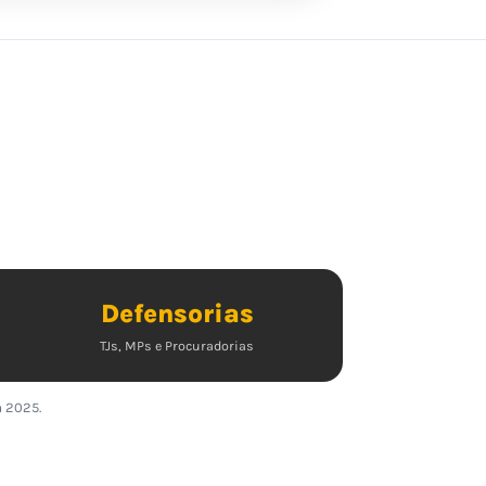
Defensorias
TJs, MPs e Procuradorias
a 2025.