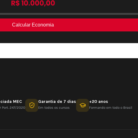
nciada MEC
Garantia de 7 dias
+20 anos
D Port. 247/2020
Em todos os cursos
Formando em todo o Brasil