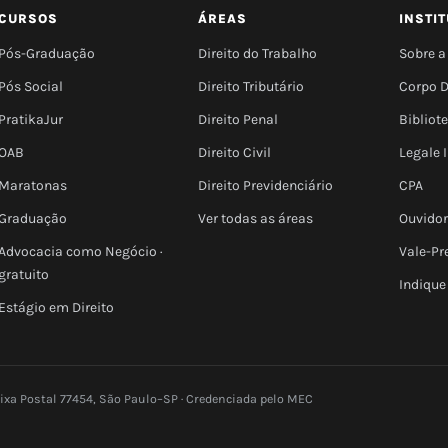
CURSOS
ÁREAS
INSTI
Pós-Graduação
Direito do Trabalho
Sobre a
Pós Social
Direito Tributário
Corpo 
PratikaJur
Direito Penal
Bibliot
OAB
Direito Civil
Legale
Maratonas
Direito Previdenciário
CPA
Graduação
Ver todas as áreas
Ouvidor
Advocacia como Negócio ·
Vale-Pr
gratuito
Indique
Estágio em Direito
aixa Postal 77454, São Paulo–SP · Credenciada pelo MEC