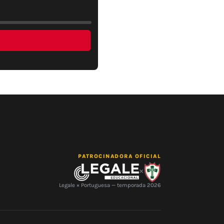
PATROCINADORA OFICIAL
×
Legale × Portuguesa — temporada 2026