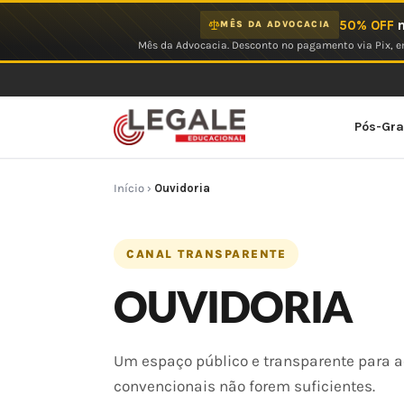
Ir
50% OFF
n
MÊS DA ADVOCACIA
para
Mês da Advocacia. Desconto no pagamento via Pix, em
o
conteúdo
Pós-Gr
Início
›
Ouvidoria
CANAL TRANSPARENTE
OUVIDORIA
Um espaço público e transparente para 
convencionais não forem suficientes.