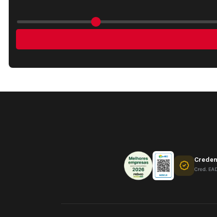
Crede
Cred. EA