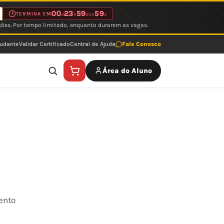
00
23
59
59
TERMINA EM
d
h
min
s
ções. Por tempo limitado, enquanto durarem as vagas.
tudante
Validar Certificado
Central de Ajuda
Fale Conosco
Área do Aluno
ento