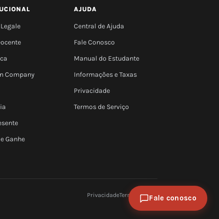
TUCIONAL
AJUDA
 Legale
Central de Ajuda
Docente
Fale Conosco
eca
Manual do Estudante
 In Company
Informações e Taxas
Privacidade
ia
Termos de Serviço
esente
 e Ganhe
Privacidade
Termos
e-MEC
Fale conosco