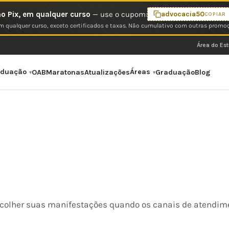
o Pix, em qualquer curso
— use o cupom:
advocacia50
COPIAR
 qualquer curso, exceto certificados e taxas. Não cumulativo com outras promo
Área do Es
aduação
Áreas
OAB
Maratonas
Atualizações
Graduação
Blog
acolher suas manifestações quando os canais de atendim