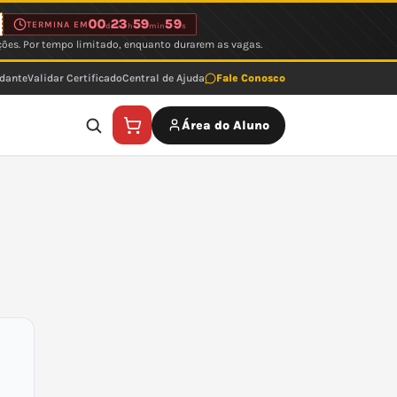
00
23
59
59
TERMINA EM
d
h
min
s
ções. Por tempo limitado, enquanto durarem as vagas.
udante
Validar Certificado
Central de Ajuda
Fale Conosco
Área do Aluno