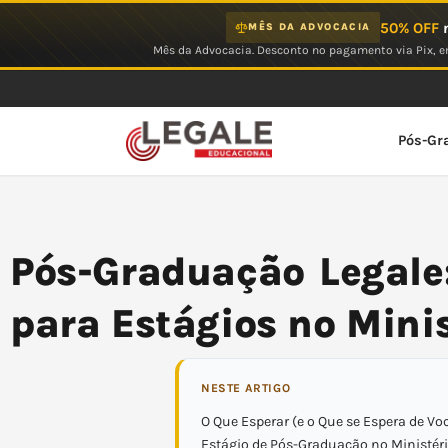
Ir
50% OFF
n
MÊS DA ADVOCACIA
para
Mês da Advocacia. Desconto no pagamento via Pix, em
o
conteúdo
Pós-Gr
Pós-Graduação Legale:
para Estágios no Minis
NESTE ARTIGO
O Que Esperar (e o Que se Espera de V
Estágio de Pós-Graduação no Ministéri