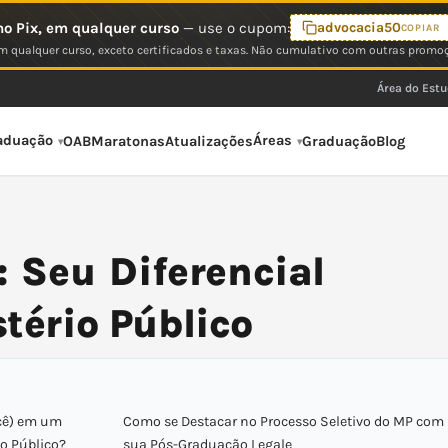
o Pix, em qualquer curso
— use o cupom:
advocacia50
COPIAR
 qualquer curso, exceto certificados e taxas. Não cumulativo com outras promo
Área do Est
aduação
Áreas
OAB
Maratonas
Atualizações
Graduação
Blog
 Seu Diferencial
tério Público
ocê) em um
Como se Destacar no Processo Seletivo do MP com
o Público?
sua Pós-Graduação Legale