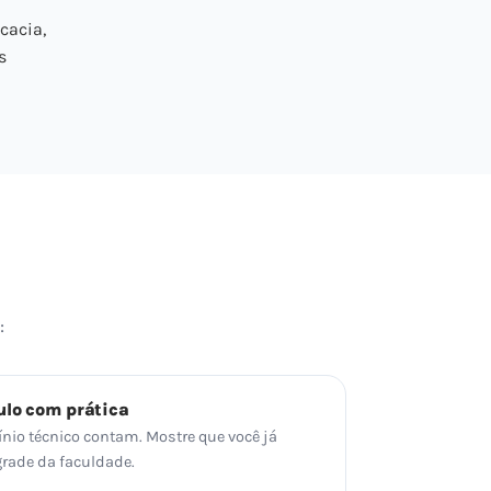
cacia,
s
:
ulo com prática
ínio técnico contam. Mostre que você já
grade da faculdade.