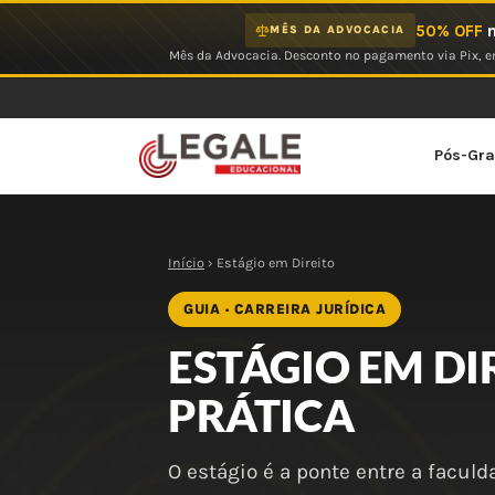
Ir
50% OFF
n
MÊS DA ADVOCACIA
para
Mês da Advocacia. Desconto no pagamento via Pix, em
o
conteúdo
Pós-Gr
Início
› Estágio em Direito
GUIA · CARREIRA JURÍDICA
ESTÁGIO EM DI
PRÁTICA
O estágio é a ponte entre a facul