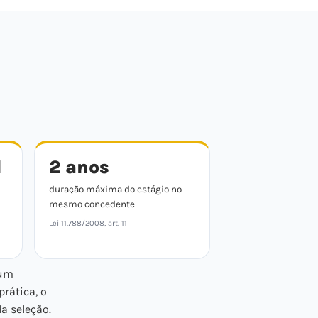
l
2 anos
duração máxima do estágio no
mesmo concedente
Lei 11.788/2008, art. 11
 um
 prática, o
a seleção.