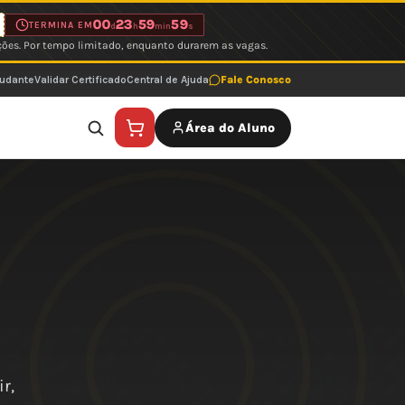
00
23
59
59
TERMINA EM
d
h
min
s
ções. Por tempo limitado, enquanto durarem as vagas.
tudante
Validar Certificado
Central de Ajuda
Fale Conosco
Área do Aluno
r,