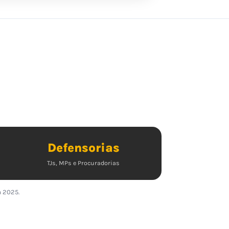
Defensorias
TJs, MPs e Procuradorias
a 2025.