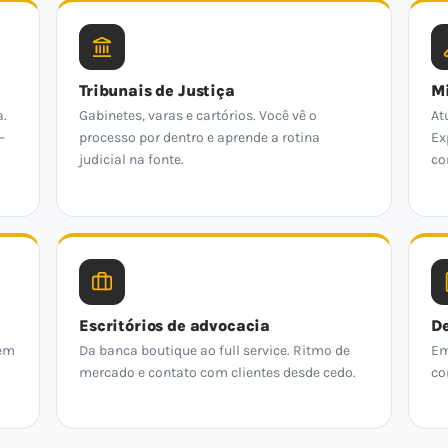
Tribunais de Justiça
Mi
a.
Gabinetes, varas e cartórios. Você vê o
At
—
processo por dentro e aprende a rotina
Ex
judicial na fonte.
co
Escritórios de advocacia
De
 em
Da banca boutique ao full service. Ritmo de
Em
mercado e contato com clientes desde cedo.
co