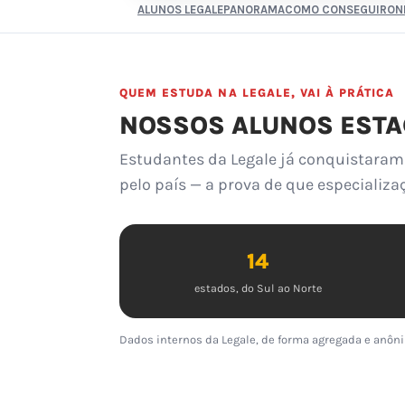
ALUNOS LEGALE
PANORAMA
COMO CONSEGUIR
ON
QUEM ESTUDA NA LEGALE, VAI À PRÁTICA
NOSSOS ALUNOS ESTA
Estudantes da Legale já conquistaram 
pelo país — a prova de que especializa
14
estados, do Sul ao Norte
Dados internos da Legale, de forma agregada e anôni