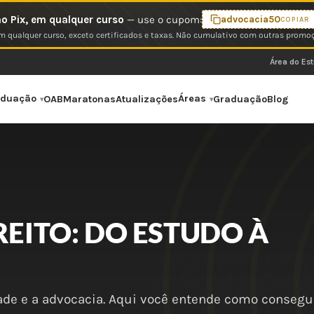
o Pix, em qualquer curso
— use o cupom:
advocacia50
COPIAR
 qualquer curso, exceto certificados e taxas. Não cumulativo com outras promo
Área do Es
aduação
Áreas
OAB
Maratonas
Atualizações
Graduação
Blog
REITO: DO ESTUDO À
dade e a advocacia. Aqui você entende como consegui