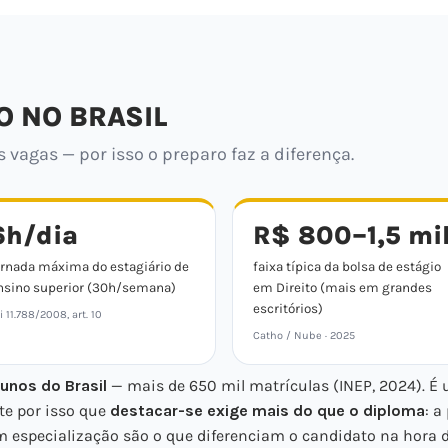
O NO BRASIL
vagas — por isso o preparo faz a diferença.
6h/dia
R$ 800–1,5 mi
ornada máxima do estagiário de
faixa típica da bolsa de estágio
nsino superior (30h/semana)
em Direito (mais em grandes
escritórios)
i 11.788/2008, art. 10
Catho / Nube · 2025
unos do Brasil
— mais de 650 mil matrículas (INEP, 2024). É
te por isso que
destacar-se exige mais do que o diploma
: a
 especialização são o que diferenciam o candidato na hora d