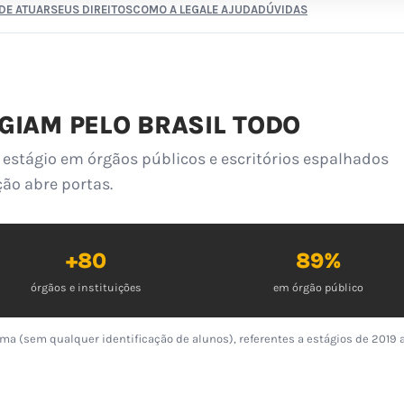
DE ATUAR
SEUS DIREITOS
COMO A LEGALE AJUDA
DÚVIDAS
GIAM PELO BRASIL TODO
estágio em órgãos públicos e escritórios espalhados
ção abre portas.
+80
89%
órgãos e instituições
em órgão público
ma (sem qualquer identificação de alunos), referentes a estágios de 2019 