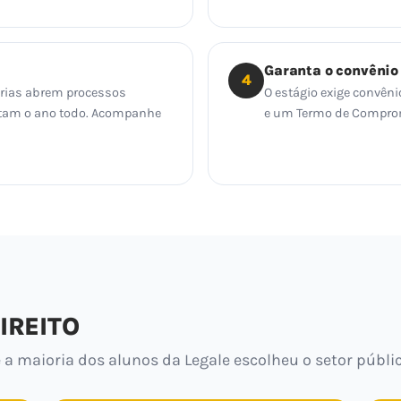
Garanta o convênio
4
orias abrem processos
O estágio exige convêni
tratam o ano todo. Acompanhe
e um Termo de Compromi
IREITO
 a maioria dos alunos da Legale escolheu o setor públic