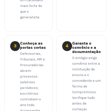
um candidato
mais forte do
que o
generalista.
Conheça as
Garanta o
3
4
portas certas
convênio e a
documentação
Defensorias,
O estágio exige
Tribunais, MP e
convênio entre a
Procuradorias
instituição de
abrem
ensino e o
processos
concedente e um
seletivos
Termo de
periódicos;
Compromisso.
escritórios
Verifique tudo
contratam o
antes de
ano todo.
começar.
Acompanhe