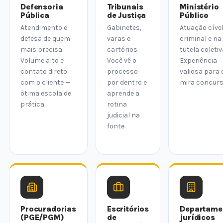
Defensoria
Tribunais
Ministério
Pública
de Justiça
Público
Atendimento e
Gabinetes,
Atuação cível
defesa de quem
varas e
criminal e na
mais precisa.
cartórios.
tutela coletiv
Volume alto e
Você vê o
Experiência
contato direto
processo
valiosa para
com o cliente —
por dentro e
mira concurs
ótima escola de
aprende a
prática.
rotina
judicial na
fonte.
Procuradorias
Escritórios
Departame
(PGE/PGM)
de
jurídicos