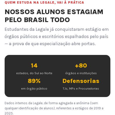
QUEM ESTUDA NA LEGALE, VAI À PRÁTICA
NOSSOS ALUNOS ESTAGIAM
PELO BRASIL TODO
Estudantes da Legale já conquistaram estágio em
órgãos públicos e escritórios espalhados pelo país
— a prova de que especialização abre portas.
14
+80
estados, do Sul ao Norte
órgãos e instituições
89%
Defensorias
em órgão público
TJs, MPs e Procuradorias
Dados internos da Legale, de forma agregada e anônima (sem
qualquer identificação de alunos), referentes a estágios de 2019 a
2025.