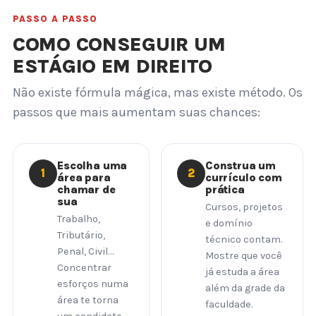
PASSO A PASSO
COMO CONSEGUIR UM
ESTÁGIO EM DIREITO
Não existe fórmula mágica, mas existe método. Os
passos que mais aumentam suas chances:
Escolha uma
Construa um
1
2
área para
currículo com
chamar de
prática
sua
Cursos, projetos
Trabalho,
e domínio
Tributário,
técnico contam.
Penal, Civil…
Mostre que você
Concentrar
já estuda a área
esforços numa
além da grade da
área te torna
faculdade.