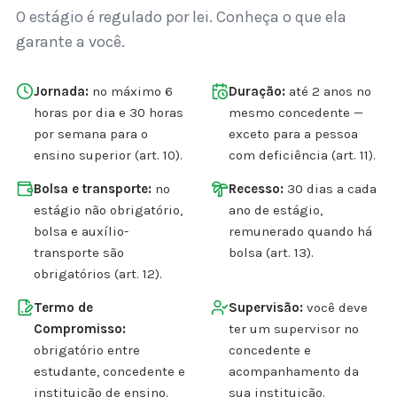
O estágio é regulado por lei. Conheça o que ela
garante a você.
Jornada:
no máximo 6
Duração:
até 2 anos no
horas por dia e 30 horas
mesmo concedente —
por semana para o
exceto para a pessoa
ensino superior (art. 10).
com deficiência (art. 11).
Bolsa e transporte:
no
Recesso:
30 dias a cada
estágio não obrigatório,
ano de estágio,
bolsa e auxílio-
remunerado quando há
transporte são
bolsa (art. 13).
obrigatórios (art. 12).
Termo de
Supervisão:
você deve
Compromisso:
ter um supervisor no
obrigatório entre
concedente e
estudante, concedente e
acompanhamento da
instituição de ensino.
sua instituição.