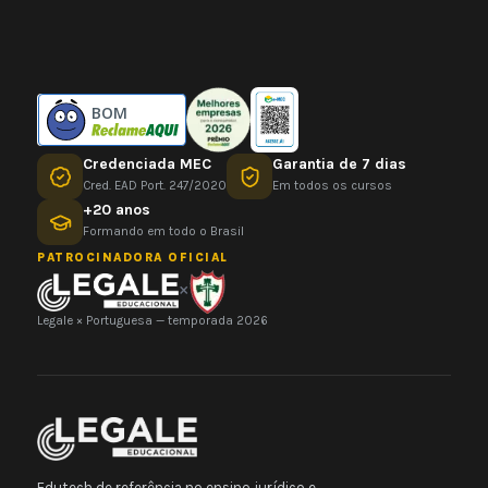
BOM
Credenciada MEC
Garantia de 7 dias
Cred. EAD Port. 247/2020
Em todos os cursos
+20 anos
Formando em todo o Brasil
PATROCINADORA OFICIAL
×
Legale × Portuguesa — temporada 2026
Edutech de referência no ensino jurídico e