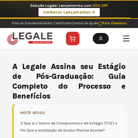
Ir
Imperdíveis no Pix: Pós Selecionadas a 199 reais no pix em parcela única
para
Ver ofertas
o
conteúdo
Área do Estudante
Validar Certificado
Central de Ajuda
Fale Conosco
A Legale Assina seu Estágio
de Pós-Graduação: Guia
Completo do Processo e
Benefícios
NESTE ARTIGO
O Que é o Termo de Compromisso de Estágio (TCE) e
Por Que a Instituição de Ensino Precisa Assinar?