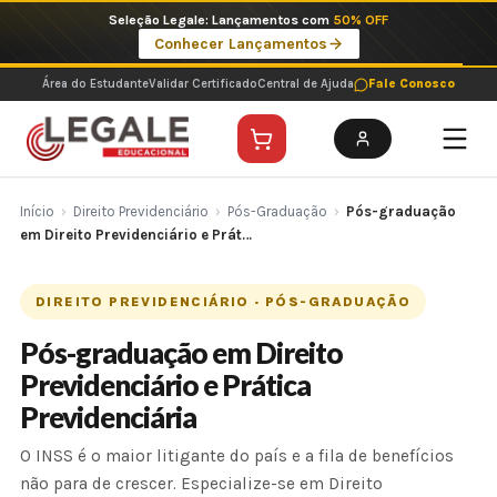
Ir
Imperdíveis no Pix: Pós Selecionadas a 199 reais no pix em parcela única
para
Ver ofertas
o
conteúdo
Área do Estudante
Validar Certificado
Central de Ajuda
Fale Conosco
Início
›
Direito Previdenciário
›
Pós-Graduação
›
Pós-graduação
em Direito Previdenciário e Prát…
DIREITO PREVIDENCIÁRIO · PÓS-GRADUAÇÃO
Pós-graduação em Direito
Previdenciário e Prática
Previdenciária
O INSS é o maior litigante do país e a fila de benefícios
não para de crescer. Especialize-se em Direito