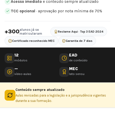
Acesso imediato
e conteúdo sempre atualizado
TCC opcional
· aprovação por nota mínima de 70%
alunos já se
+300
Reclame Aqui · Top 3 EAD 2024
matricularam
Certificado reconhecido MEC
Garantia de 7 dias
12
EAD
módulos
de conteúdo
—
MEC
vídeo-aulas
lato sensu
Conteúdo sempre atualizado
Aulas revisadas para a legislação e a jurisprudência vigentes
durante a sua formação.