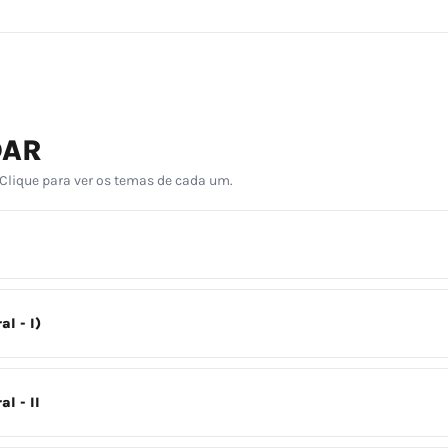
DAR
 Clique para ver os temas de cada um.
l - I)
l - II