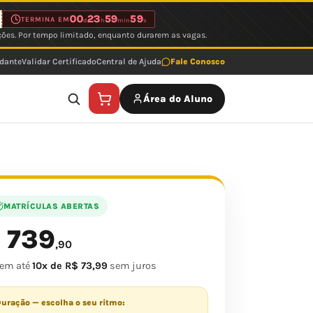
00
23
59
59
TERMINA EM
d
h
min
s
ções. Por tempo limitado, enquanto durarem as vagas.
udante
Validar Certificado
Central de Ajuda
Fale Conosco
Área do Aluno
MATRÍCULAS ABERTAS
739
$
,90
 em até
10x de R$ 73,99
sem juros
uração — escolha o seu ritmo: