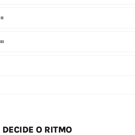
II
II
 DECIDE O RITMO