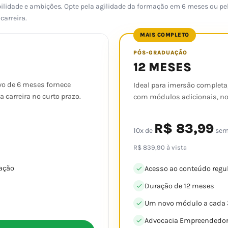
nibilidade e ambições. Opte pela agilidade da formação em 6 meses ou 
arreira.
MAIS COMPLETO
PÓS-GRADUAÇÃO
12 MESES
ivo de 6 meses fornece
Ideal para imersão completa
carreira no curto prazo.
com módulos adicionais, nov
R$ 83,99
10x de
sem
R$ 839,90 à vista
ação
Acesso ao conteúdo regu
Duração de 12 meses
Um novo módulo a cada 
Advocacia Empreendedora