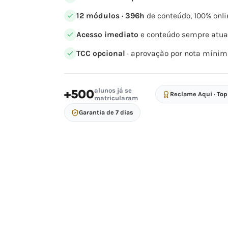
12 módulos · 396h
de conteúdo, 100% onli
Acesso imediato
e conteúdo sempre atua
TCC opcional
· aprovação por nota mínim
alunos já se
+500
Reclame Aqui · To
matricularam
Garantia de 7 dias