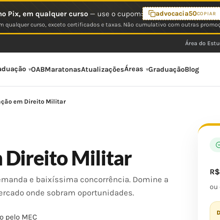
o Pix, em qualquer curso
— use o cupom:
advocacia50
COPIAR
 qualquer curso, exceto certificados e taxas. Não cumulativo com outras promo
Área do Est
aduação
Áreas
OAB
Maratonas
Atualizações
Graduação
Blog
ção em Direito Militar
Direito Militar
R
 demanda e baixíssima concorrência. Domine a
ou
ercado onde sobram oportunidades.
D
o pelo MEC