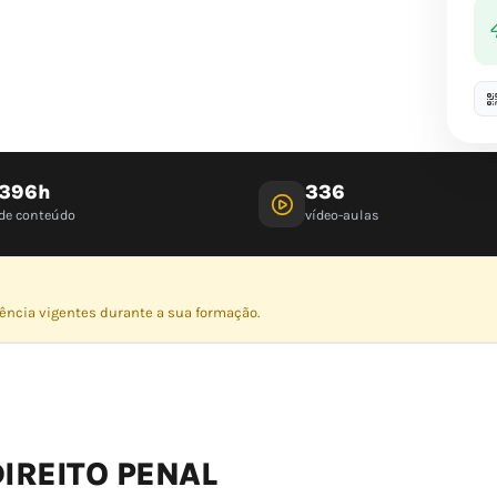
396h
336
de conteúdo
vídeo-aulas
dência vigentes durante a sua formação.
IREITO PENAL