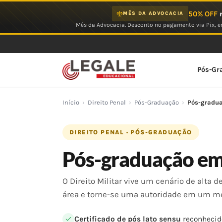
Ir
50% OFF
n
MÊS DA ADVOCACIA
para
Mês da Advocacia. Desconto no pagamento via Pix, em
o
conteúdo
Pós-Gr
Início
›
Direito Penal
›
Pós-Graduação
›
Pós-gradua
DIREITO PENAL · PÓS-GRADUAÇÃO
Pós-graduação em 
O Direito Militar vive um cenário de alta
área e torne-se uma autoridade em um m
Certificado de pós lato sensu
reconhecid