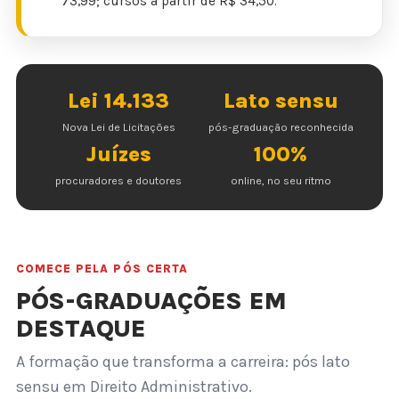
73,99; cursos a partir de R$ 34,50.
Lei 14.133
Lato sensu
Nova Lei de Licitações
pós-graduação reconhecida
Juízes
100%
procuradores e doutores
online, no seu ritmo
COMECE PELA PÓS CERTA
PÓS-GRADUAÇÕES EM
DESTAQUE
A formação que transforma a carreira: pós lato
sensu em Direito Administrativo.