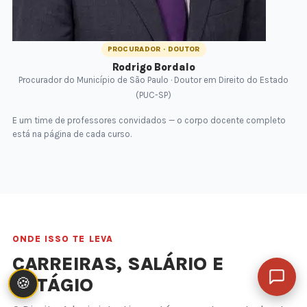
PROCURADOR · DOUTOR
Rodrigo Bordalo
Procurador do Município de São Paulo · Doutor em Direito do Estado
(PUC-SP)
E um time de professores convidados — o corpo docente completo
está na página de cada curso.
ONDE ISSO TE LEVA
CARREIRAS, SALÁRIO E
ESTÁGIO
🍪