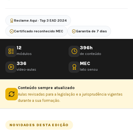
Reclame Aqui · Top 3 EAD 2024
Certificado reconhecido MEC
Garantia de 7 dias
12
396h
módulos
de conteúdo
336
MEC
vídeo-aulas
lato sensu
Conteúdo sempre atualizado
Aulas revisadas para a legislação e a jurisprudência vigentes
durante a sua formação.
NOVIDADES DESTA EDIÇÃO