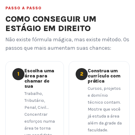
PASSO A PASSO
COMO CONSEGUIR UM
ESTÁGIO EM DIREITO
Não existe fórmula mágica, mas existe método. Os
passos que mais aumentam suas chances:
Escolha uma
Construa um
1
2
área para
currículo com
chamar de
prática
sua
Cursos, projetos
Trabalho,
e domínio
Tributário,
técnico contam.
Penal, Civil…
Mostre que você
Concentrar
já estuda a área
esforços numa
além da grade da
área te torna
faculdade.