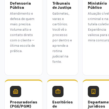
Defensoria
Tribunais
Ministério
Pública
de Justiça
Público
Atendimento e
Gabinetes,
Atuação cível
defesa de quem
varas e
criminal e na
mais precisa.
cartórios.
tutela coletiv
Volume alto e
Você vê o
Experiência
contato direto
processo
valiosa para
com o cliente —
por dentro e
mira concurs
ótima escola de
aprende a
prática.
rotina
judicial na
fonte.
Procuradorias
Escritórios
Departame
(PGE/PGM)
de
jurídicos