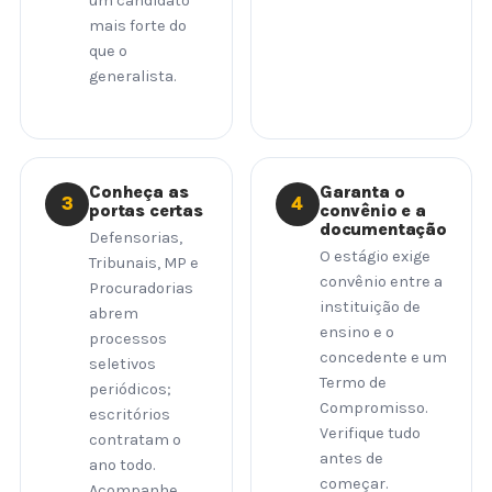
um candidato
mais forte do
que o
generalista.
Conheça as
Garanta o
3
4
portas certas
convênio e a
documentação
Defensorias,
O estágio exige
Tribunais, MP e
convênio entre a
Procuradorias
instituição de
abrem
ensino e o
processos
concedente e um
seletivos
Termo de
periódicos;
Compromisso.
escritórios
Verifique tudo
contratam o
antes de
ano todo.
começar.
Acompanhe