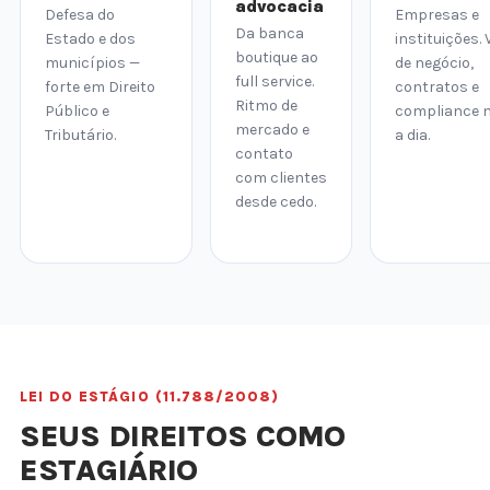
advocacia
Defesa do
Empresas e
Da banca
Estado e dos
instituições. 
boutique ao
municípios —
de negócio,
full service.
forte em Direito
contratos e
Ritmo de
Público e
compliance n
mercado e
Tributário.
a dia.
contato
com clientes
desde cedo.
LEI DO ESTÁGIO (11.788/2008)
SEUS DIREITOS COMO
ESTAGIÁRIO