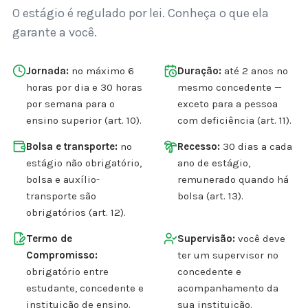
O estágio é regulado por lei. Conheça o que ela
garante a você.
Jornada:
no máximo 6
Duração:
até 2 anos no
horas por dia e 30 horas
mesmo concedente —
por semana para o
exceto para a pessoa
ensino superior (art. 10).
com deficiência (art. 11).
Bolsa e transporte:
no
Recesso:
30 dias a cada
estágio não obrigatório,
ano de estágio,
bolsa e auxílio-
remunerado quando há
transporte são
bolsa (art. 13).
obrigatórios (art. 12).
Termo de
Supervisão:
você deve
Compromisso:
ter um supervisor no
obrigatório entre
concedente e
estudante, concedente e
acompanhamento da
instituição de ensino.
sua instituição.