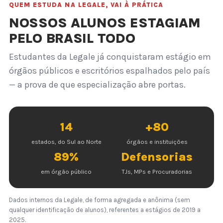
QUEM ESTUDA NA LEGALE, VAI À PRÁTICA
NOSSOS ALUNOS ESTAGIAM
PELO BRASIL TODO
Estudantes da Legale já conquistaram estágio em
órgãos públicos e escritórios espalhados pelo país
— a prova de que especialização abre portas.
14
+80
estados, do Sul ao Norte
órgãos e instituições
89%
Defensorias
em órgão público
TJs, MPs e Procuradorias
Dados internos da Legale, de forma agregada e anônima (sem
qualquer identificação de alunos), referentes a estágios de 2019 a
2025.