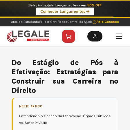
Ir
Seleção Legale: Lançamentos com
50% OFF
para
Conhecer Lançamentos
o
conteúdo
Área do Estudante
Validar Certificado
Central de Ajuda
Fale Conosco
Do Estágio de Pós à
Efetivação: Estratégias para
Construir sua Carreira no
Direito
NESTE ARTIGO
Entendendo o Cenário da Efetivação: Órgãos Públicos
vs. Setor Privado