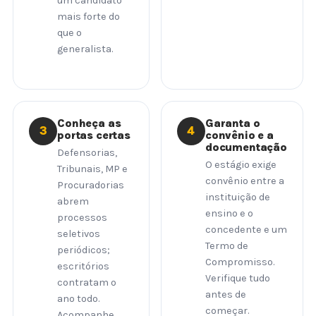
um candidato
mais forte do
que o
generalista.
Conheça as
Garanta o
3
4
portas certas
convênio e a
documentação
Defensorias,
O estágio exige
Tribunais, MP e
convênio entre a
Procuradorias
instituição de
abrem
ensino e o
processos
concedente e um
seletivos
Termo de
periódicos;
Compromisso.
escritórios
Verifique tudo
contratam o
antes de
ano todo.
começar.
Acompanhe