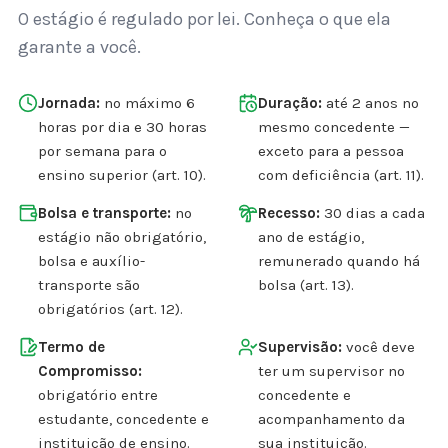
O estágio é regulado por lei. Conheça o que ela
garante a você.
Jornada:
no máximo 6
Duração:
até 2 anos no
horas por dia e 30 horas
mesmo concedente —
por semana para o
exceto para a pessoa
ensino superior (art. 10).
com deficiência (art. 11).
Bolsa e transporte:
no
Recesso:
30 dias a cada
estágio não obrigatório,
ano de estágio,
bolsa e auxílio-
remunerado quando há
transporte são
bolsa (art. 13).
obrigatórios (art. 12).
Termo de
Supervisão:
você deve
Compromisso:
ter um supervisor no
obrigatório entre
concedente e
estudante, concedente e
acompanhamento da
instituição de ensino.
sua instituição.