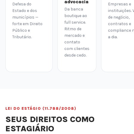
advocacia
Defesa do
Empresas e
Da banca
Estado e dos
instituições. 
boutique ao
municípios —
de negócio,
full service.
forte em Direito
contratos e
Ritmo de
Público e
compliance n
mercado e
Tributário.
a dia.
contato
com clientes
desde cedo.
LEI DO ESTÁGIO (11.788/2008)
SEUS DIREITOS COMO
ESTAGIÁRIO