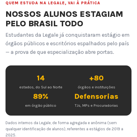
QUEM ESTUDA NA LEGALE, VAI À PRÁTICA
NOSSOS ALUNOS ESTAGIAM
PELO BRASIL TODO
Estudantes da Legale já conquistaram estágio em
órgãos públicos e escritórios espalhados pelo país
— a prova de que especialização abre portas.
14
+80
estados, do Sul ao Norte
órgãos e instituições
89%
Defensorias
em órgão público
TJs, MPs e Procuradorias
Dados internos da Legale, de forma agregada e anônima (sem
qualquer identificação de alunos), referentes a estágios de 2019 a
2025.