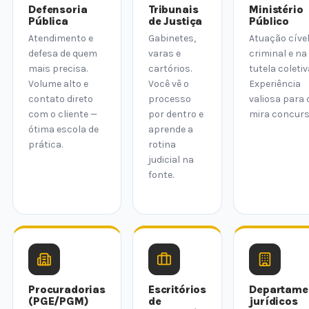
Defensoria
Tribunais
Ministério
Pública
de Justiça
Público
Atendimento e
Gabinetes,
Atuação cível
defesa de quem
varas e
criminal e na
mais precisa.
cartórios.
tutela coletiv
Volume alto e
Você vê o
Experiência
contato direto
processo
valiosa para
com o cliente —
por dentro e
mira concurs
ótima escola de
aprende a
prática.
rotina
judicial na
fonte.
Procuradorias
Escritórios
Departame
(PGE/PGM)
de
jurídicos