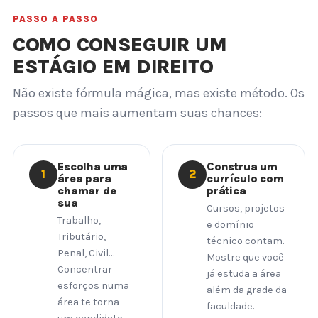
PASSO A PASSO
COMO CONSEGUIR UM
ESTÁGIO EM DIREITO
Não existe fórmula mágica, mas existe método. Os
passos que mais aumentam suas chances:
Escolha uma
Construa um
1
2
área para
currículo com
chamar de
prática
sua
Cursos, projetos
Trabalho,
e domínio
Tributário,
técnico contam.
Penal, Civil…
Mostre que você
Concentrar
já estuda a área
esforços numa
além da grade da
área te torna
faculdade.