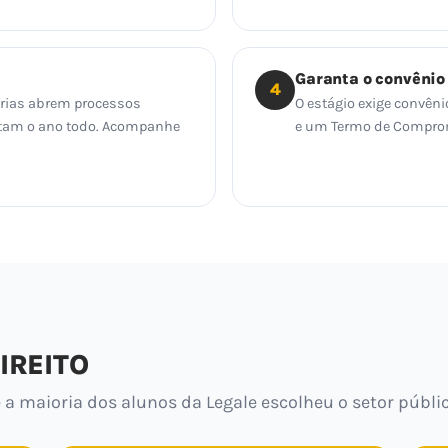
Garanta o convênio
4
orias abrem processos
O estágio exige convêni
tratam o ano todo. Acompanhe
e um Termo de Compromi
IREITO
 a maioria dos alunos da Legale escolheu o setor públic