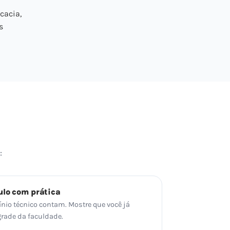
cacia,
s
:
ulo com prática
ínio técnico contam. Mostre que você já
grade da faculdade.