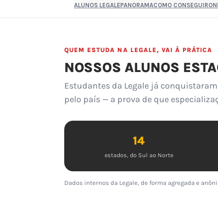
ALUNOS LEGALE
PANORAMA
COMO CONSEGUIR
ON
QUEM ESTUDA NA LEGALE, VAI À PRÁTICA
NOSSOS ALUNOS ESTA
Estudantes da Legale já conquistaram 
pelo país — a prova de que especializa
14
estados, do Sul ao Norte
Dados internos da Legale, de forma agregada e anôni