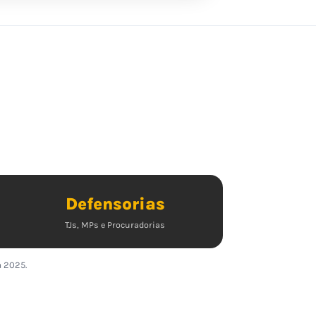
Defensorias
TJs, MPs e Procuradorias
a 2025.