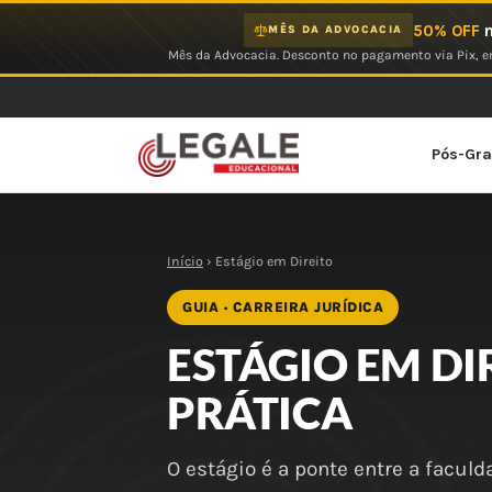
Ir
50% OFF
n
MÊS DA ADVOCACIA
para
Mês da Advocacia. Desconto no pagamento via Pix, em
o
conteúdo
Pós-Gr
Início
› Estágio em Direito
GUIA · CARREIRA JURÍDICA
ESTÁGIO EM DI
PRÁTICA
O estágio é a ponte entre a facul