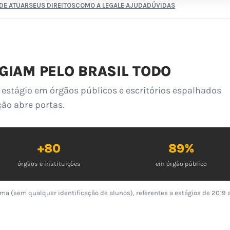
DE ATUAR
SEUS DIREITOS
COMO A LEGALE AJUDA
DÚVIDAS
GIAM PELO BRASIL TODO
estágio em órgãos públicos e escritórios espalhados
ção abre portas.
+80
89%
órgãos e instituições
em órgão público
ma (sem qualquer identificação de alunos), referentes a estágios de 2019 