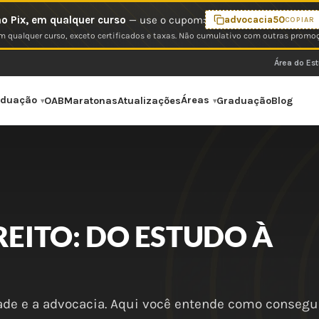
o Pix, em qualquer curso
— use o cupom:
advocacia50
COPIAR
 qualquer curso, exceto certificados e taxas. Não cumulativo com outras promo
Área do Es
aduação
Áreas
OAB
Maratonas
Atualizações
Graduação
Blog
REITO: DO ESTUDO À
dade e a advocacia. Aqui você entende como consegui