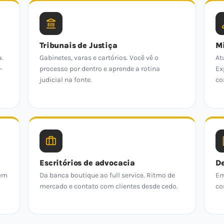
Tribunais de Justiça
Mi
a.
Gabinetes, varas e cartórios. Você vê o
At
—
processo por dentro e aprende a rotina
Ex
judicial na fonte.
co
Escritórios de advocacia
De
 em
Da banca boutique ao full service. Ritmo de
Em
mercado e contato com clientes desde cedo.
co