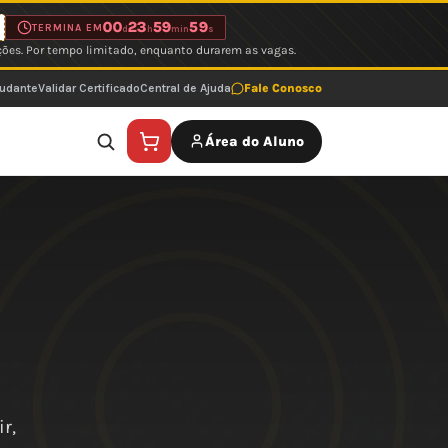
00
23
59
59
TERMINA EM
d
h
min
s
ções. Por tempo limitado, enquanto durarem as vagas.
tudante
Validar Certificado
Central de Ajuda
Fale Conosco
Área do Aluno
r,