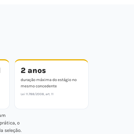
l
2 anos
duração máxima do estágio no
mesmo concedente
Lei 11.788/2008, art. 11
 um
 prática, o
a seleção.