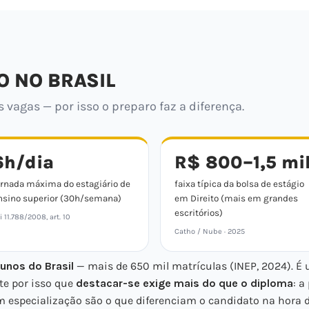
O NO BRASIL
vagas — por isso o preparo faz a diferença.
6h/dia
R$ 800–1,5 mi
ornada máxima do estagiário de
faixa típica da bolsa de estágio
nsino superior (30h/semana)
em Direito (mais em grandes
escritórios)
i 11.788/2008, art. 10
Catho / Nube · 2025
unos do Brasil
— mais de 650 mil matrículas (INEP, 2024). É
te por isso que
destacar-se exige mais do que o diploma
: a
 especialização são o que diferenciam o candidato na hora d