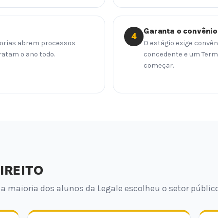
Garanta o convêni
4
adorias abrem processos
O estágio exige convêni
ratam o ano todo.
concedente e um Termo
começar.
IREITO
 a maioria dos alunos da Legale escolheu o setor público