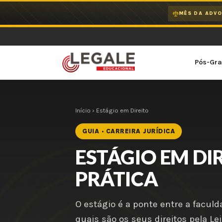
Ir
MÊS DA ADVO
para
o
conteúdo
Pós-Gr
Início
› Estágio em Direito
GUIA · CARREIRA JURÍDICA
ESTÁGIO EM DI
PRÁTICA
O estágio é a ponte entre a facul
quais são os seus direitos pela Le