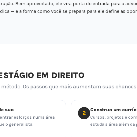
rução. Bem aproveitado, ele vira porta de entrada para a advo
urídica — e a forma como você se prepara para ele define as op
STÁGIO EM DIREITO
te método. Os passos que mais aumentam suas chances
de sua
Construa um curríc
2
ncentrar esforços numa área
Cursos, projetos e dom
ue o generalista.
estuda a área além da 