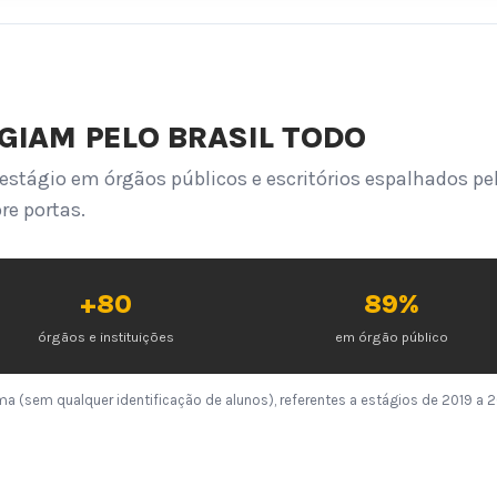
IAM PELO BRASIL TODO
estágio em órgãos públicos e escritórios espalhados pe
re portas.
+80
89%
órgãos e instituições
em órgão público
a (sem qualquer identificação de alunos), referentes a estágios de 2019 a 