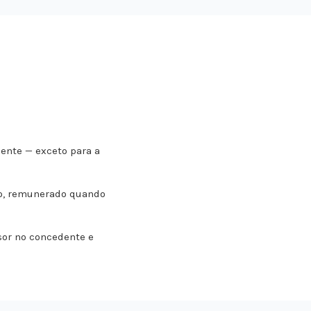
nte — exceto para a
io, remunerado quando
sor no concedente e