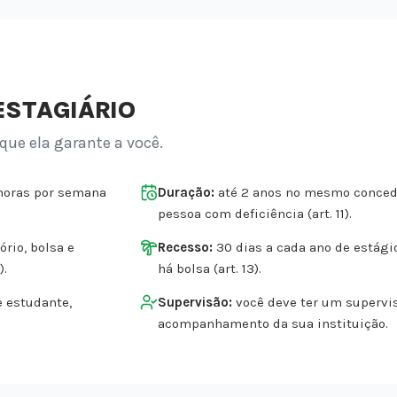
ESTAGIÁRIO
 que ela garante a você.
horas por semana
Duração:
até 2 anos no mesmo concede
pessoa com deficiência (art. 11).
rio, bolsa e
Recesso:
30 dias a cada ano de estág
).
há bolsa (art. 13).
e estudante,
Supervisão:
você deve ter um supervi
acompanhamento da sua instituição.