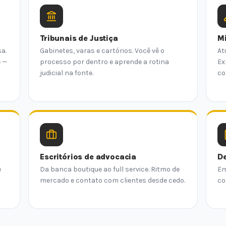
Tribunais de Justiça
Mi
a.
Gabinetes, varas e cartórios. Você vê o
At
e —
processo por dentro e aprende a rotina
Ex
judicial na fonte.
co
Escritórios de advocacia
De
e
Da banca boutique ao full service. Ritmo de
Em
mercado e contato com clientes desde cedo.
co