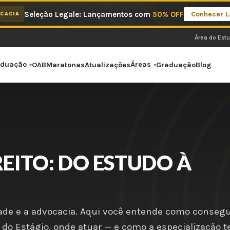
Seleção Legale: Lançamentos com
50% OFF
Conhecer 
CACIA
Área do Est
aduação
Áreas
OAB
Maratonas
Atualizações
Graduação
Blog
REITO: DO ESTUDO À
dade e a advocacia. Aqui você entende como consegu
i do Estágio, onde atuar — e como a especialização t