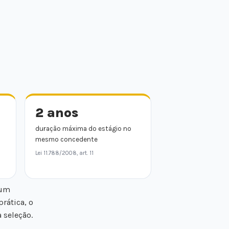
2 anos
duração máxima do estágio no
mesmo concedente
Lei 11.788/2008, art. 11
 um
 prática, o
 seleção.