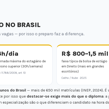
O NO BRASIL
vagas — por isso o preparo faz a diferença.
6h/dia
R$ 800–1,5 mil
ornada máxima do estagiário de
faixa típica da bolsa de estágio
nsino superior (30h/semana)
em Direito (mais em grandes
escritórios)
i 11.788/2008, art. 10
Catho / Nube · 2025
unos do Brasil
— mais de 650 mil matrículas (INEP, 2024). É
te por isso que
destacar-se exige mais do que o diploma
: a
especialização são o que diferenciam o candidato na hora da