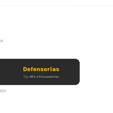
lo
Defensorias
TJs, MPs e Procuradorias
2025.