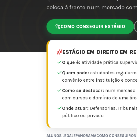
coloca à frente num mercado com 
COMO CONSEGUIR ESTÁGIO
ESTÁGIO EM DIREITO EM R
O que é:
atividade prática supervi
Quem pode:
estudantes regularmen
convênio entre instituição e conc
Como se destacar:
num mercado co
com cursos e domínio de uma áre
Onde atuar:
Defensorias, Tribunais
público ou privado.
ALUNOS LEGALE
PANORAMA
COMO CONSEGUIR
ON