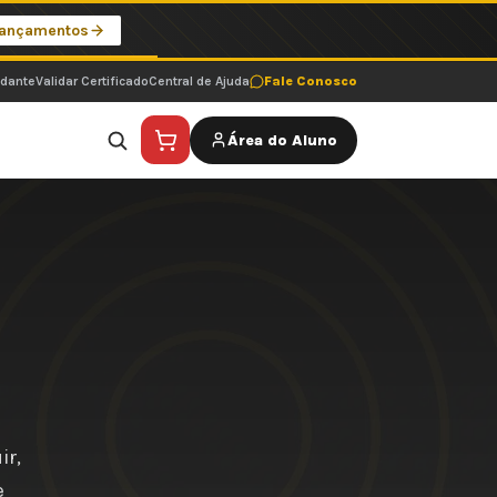
Lançamentos
udante
Validar Certificado
Central de Ajuda
Fale Conosco
Área do Aluno
ir,
e