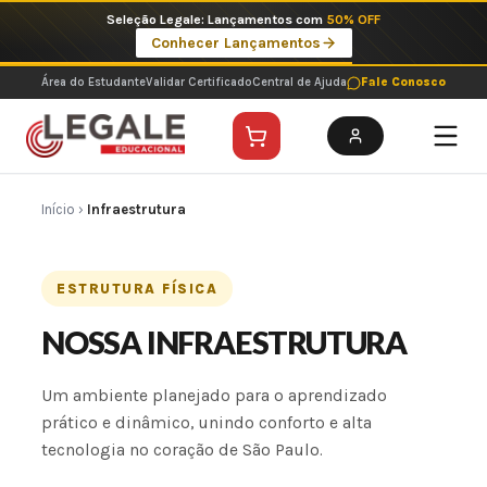
Ir
Seleção Legale: Lançamentos com
50% OFF
para
Conhecer Lançamentos
o
conteúdo
Área do Estudante
Validar Certificado
Central de Ajuda
Fale Conosco
Início
›
Infraestrutura
ESTRUTURA FÍSICA
NOSSA INFRAESTRUTURA
Um ambiente planejado para o aprendizado
prático e dinâmico, unindo conforto e alta
tecnologia no coração de São Paulo.