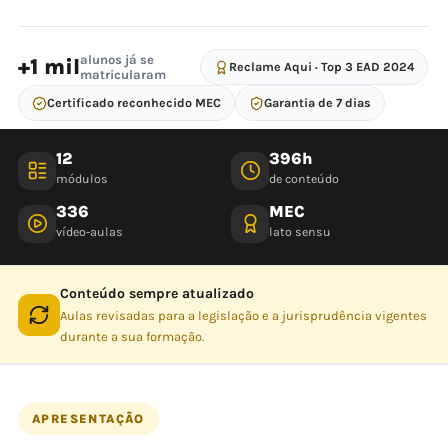
alunos já se
+1 mil
Reclame Aqui · Top 3 EAD 2024
matricularam
Certificado reconhecido MEC
Garantia de 7 dias
12
396h
módulos
de conteúdo
336
MEC
vídeo-aulas
lato sensu
Conteúdo sempre atualizado
Aulas revisadas para a legislação e a jurisprudência vigentes
durante a sua formação.
APRESENTAÇÃO