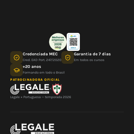
Credenciada MEC
Garantia de 7 dias
Cred. EAD Port. 247/2020
Em todos os cursos
+20 anos
Formando em todo o Brasil
PATROCINADORA OFICIAL
×
Legale × Portuguesa — temporada 2026