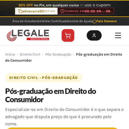
Ir
— use o cupom:
50% OFF
no Pix, em qualquer curso
para
advocacia50
00
23
59
59
COPIAR
TERMINA EM
d
h
min
s
o
Área do Estudante
Validar Certificado
Central de Ajuda
Fale Conosco
conteúdo
Início
›
Direito Civil
›
Pós-Graduação
›
Pós-graduação em Direito
do Consumidor
DIREITO CIVIL · PÓS-GRADUAÇÃO
Pós-graduação em Direito do
Consumidor
Especializar-se em Direito do Consumidor é o que separa o
advogado que disputa preço do que é procurado pelo
nome.