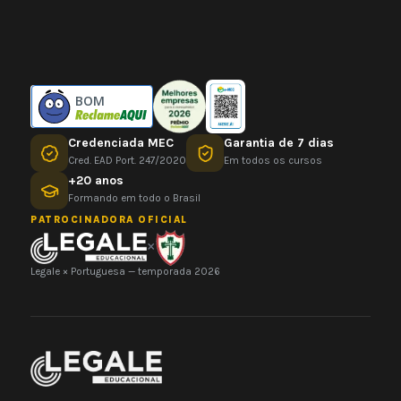
BOM
Credenciada MEC
Garantia de 7 dias
Cred. EAD Port. 247/2020
Em todos os cursos
+20 anos
Formando em todo o Brasil
PATROCINADORA OFICIAL
×
Legale × Portuguesa — temporada 2026