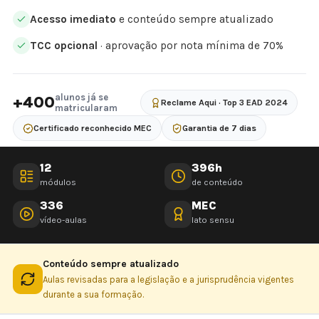
Acesso imediato
e conteúdo sempre atualizado
TCC opcional
· aprovação por nota mínima de 70%
alunos já se
+400
Reclame Aqui · Top 3 EAD 2024
matricularam
Certificado reconhecido MEC
Garantia de 7 dias
12
396h
módulos
de conteúdo
336
MEC
vídeo-aulas
lato sensu
Conteúdo sempre atualizado
Aulas revisadas para a legislação e a jurisprudência vigentes
durante a sua formação.