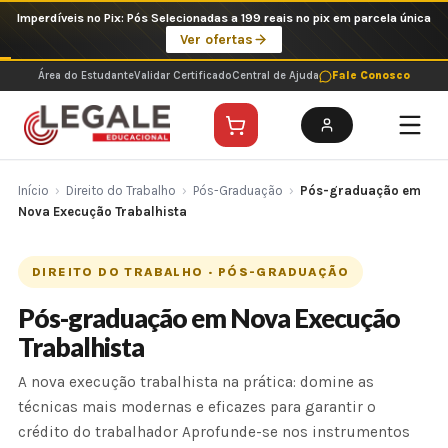
Ir
Imperdíveis no Pix: Pós Selecionadas a 199 reais no pix em parcela única
para
Ver ofertas
o
conteúdo
Área do Estudante
Validar Certificado
Central de Ajuda
Fale Conosco
Início
›
Direito do Trabalho
›
Pós-Graduação
›
Pós-graduação em
Nova Execução Trabalhista
DIREITO DO TRABALHO · PÓS-GRADUAÇÃO
Pós-graduação em Nova Execução
Trabalhista
A nova execução trabalhista na prática: domine as
técnicas mais modernas e eficazes para garantir o
crédito do trabalhador Aprofunde-se nos instrumentos