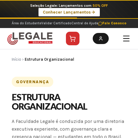
Ir
Seleção Legale: Lançamentos com
50% OFF
para
Conhecer Lançamentos
o
conteúdo
Área do Estudante
Validar Certificado
Central de Ajuda
Fale Conosco
Início
›
Estrutura Organizacional
GOVERNANÇA
ESTRUTURA
ORGANIZACIONAL
A Faculdade Legale é conduzida por uma diretoria
executiva experiente, com governança clara e
presença nacional — estudantes em todo o Brasil.