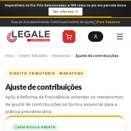
Ir
Imperdíveis no Pix: Pós Selecionadas a 199 reais no pix em parcela única
para
Ver ofertas
o
conteúdo
Área do Estudante
Validar Certificado
Central de Ajuda
Fale Conosco
Início
›
Direito Tributário
›
Maratonas
›
Ajuste de contribuições
DIREITO TRIBUTÁRIO · MARATONA
Ajuste de contribuições
Após a Reforma da Previdência, entender os mecanismos
de ajuste de contribuições se tornou essencial para a
prática previdenciária.
MATRÍCULA ABERTA