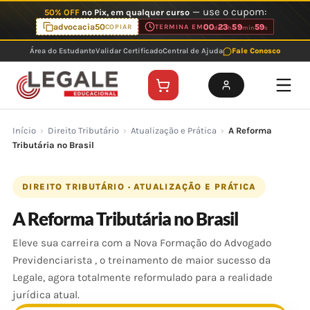
Ir
— use o cupom:
50% OFF
no Pix, em qualquer curso
para
advocacia50
00
23
59
59
COPIAR
TERMINA EM
d
h
min
s
o
Área do Estudante
Validar Certificado
Central de Ajuda
Fale Conosco
conteúdo
Início
›
Direito Tributário
›
Atualização e Prática
›
A Reforma
Tributária no Brasil
DIREITO TRIBUTÁRIO · ATUALIZAÇÃO E PRÁTICA
A Reforma Tributária no Brasil
Eleve sua carreira com a Nova Formação do Advogado
Previdenciarista , o treinamento de maior sucesso da
Legale, agora totalmente reformulado para a realidade
jurídica atual.