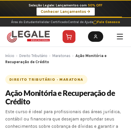
Ir
Imperdíveis no Pix: Pós Selecionadas a 199 reais no pix em parcela única
para
Ver ofertas
o
conteúdo
Área do Estudante
Validar Certificado
Central de Ajuda
Fale Conosco
Início
›
Direito Tributário
›
Maratonas
›
Ação Monitória e
Recuperação de Crédito
DIREITO TRIBUTÁRIO · MARATONA
Ação Monitória e Recuperação de
Crédito
Este curso é ideal para profissionais das áreas jurídica,
contábil ou financeira que desejam aprofundar seus
conhecimentos sobre cobrança de dívidas e garantir a