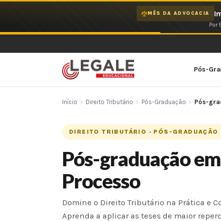
Ir
I
MÊS DA ADVOCACIA
para
Por 
o
conteúdo
Pós-Gr
Início
›
Direito Tributário
›
Pós-Graduação
›
Pós-grad
DIREITO TRIBUTÁRIO · PÓS-GRADUAÇÃO
Pós-graduação em 
Processo
Domine o Direito Tributário na Prática 
Aprenda a aplicar as teses de maior reper