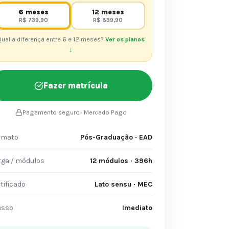
6 meses
12 meses
R$ 739,90
R$ 839,90
ual a diferença entre 6 e 12 meses?
Ver os planos
↓
Fazer matrícula
Pagamento seguro · Mercado Pago
rmato
Pós-Graduação · EAD
rga / módulos
12 módulos · 396h
tificado
Lato sensu · MEC
esso
Imediato