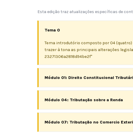
Esta edição traz atualizações específicas de co
Tema 0
Tema introdutório composto por 04 (quatro) 
trazer à tona as principais alterações legisl
23271306a2818d94be2f"
Módulo 01: Direito Constitucional Tributár
Módulo 04: Tributação sobre a Renda
Módulo 07: Tributação no Comercio Exteri