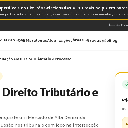
mperdíveis no Pix: Pós Selecionadas a 199 reais no pix em parce
tempo limitado, sujeito a mudança sem aviso prévio. Pós selecionadas, no Pix à v
Área do Est
aduação
Áreas
OAB
Maratonas
Atualizações
Graduação
Blog
uação em Direito Tributário e Processo
Direito Tributário e
R
ou
e Conquiste um Mercado de Alta Demanda
D
cussão nos tribunais com foco na intersecção