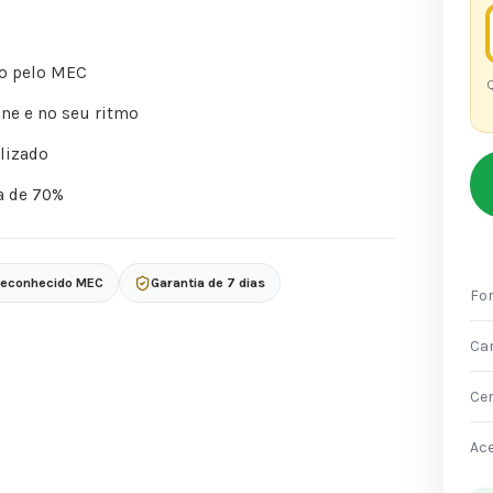
o pelo MEC
Q
ne e no seu ritmo
lizado
a de 70%
 reconhecido MEC
Garantia de 7 dias
Fo
Ca
Cer
Ac