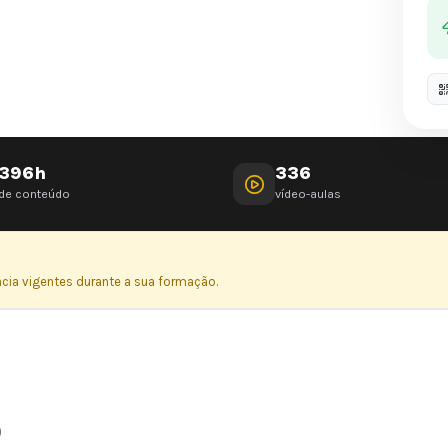
396h
336
de conteúdo
vídeo-aulas
ência vigentes durante a sua formação.
O