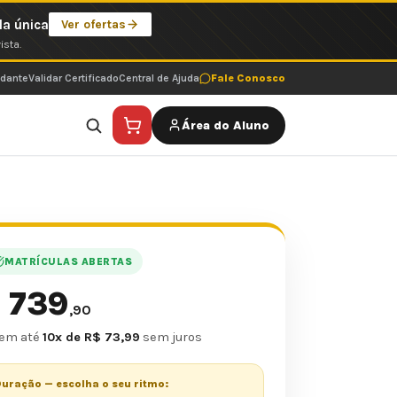
la única
Ver ofertas
ista.
udante
Validar Certificado
Central de Ajuda
Fale Conosco
Área do Aluno
MATRÍCULAS ABERTAS
739
$
,90
 em até
10x de R$ 73,99
sem juros
uração — escolha o seu ritmo: