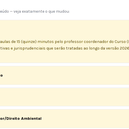
nteúdo — veja exatamente o que mudou:
aulas de 15 (quinze) minutos pelo professor coordenador do Curso 
ativas e jurisprudenciais que serão tratadas ao longo da versão 2026
io
or/Direito Ambiental