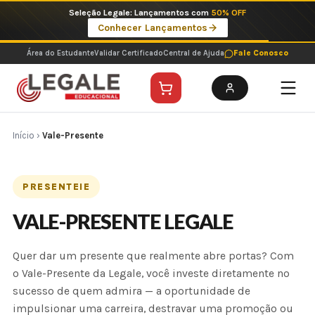
Ir
Seleção Legale: Lançamentos com
50% OFF
para
Conhecer Lançamentos
o
conteúdo
Área do Estudante
Validar Certificado
Central de Ajuda
Fale Conosco
Início
›
Vale-Presente
PRESENTEIE
VALE-PRESENTE LEGALE
Quer dar um presente que realmente abre portas? Com
o Vale-Presente da Legale, você investe diretamente no
sucesso de quem admira — a oportunidade de
impulsionar uma carreira, destravar uma promoção ou