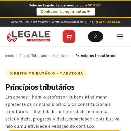
Ir
Imperdíveis no Pix: Pós Selecionadas a 199 reais no pix em parcela única
para
Ver ofertas
o
conteúdo
Área do Estudante
Validar Certificado
Central de Ajuda
Fale Conosco
Início
›
Direito Tributário
›
Maratonas
›
Princípios tributários
DIREITO TRIBUTÁRIO · MARATONA
Princípios tributários
Em apenas 1 hora, o professor Rubens Kindlmann
apresenta os principais princípios constitucionais
tributários — legalidade, anterioridade, isonomia,
seletividade, progressividade, capacidade contributiva,
não cumulatividade e vedação ao confisco.