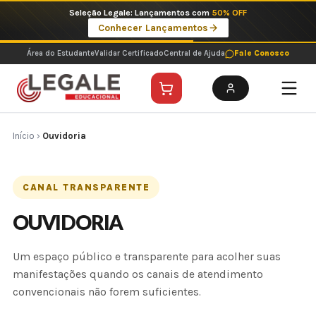
Ir
Seleção Legale: Lançamentos com
50% OFF
para
Conhecer Lançamentos
o
conteúdo
Área do Estudante
Validar Certificado
Central de Ajuda
Fale Conosco
Início
›
Ouvidoria
CANAL TRANSPARENTE
OUVIDORIA
Um espaço público e transparente para acolher suas
manifestações quando os canais de atendimento
convencionais não forem suficientes.