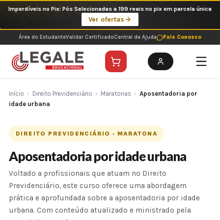
Ir
Imperdíveis no Pix: Pós Selecionadas a 199 reais no pix em parcela única
para
Ver ofertas
o
conteúdo
Área do Estudante
Validar Certificado
Central de Ajuda
Fale Conosco
Início
›
Direito Previdenciário
›
Maratonas
›
Aposentadoria por
idade urbana
DIREITO PREVIDENCIÁRIO · MARATONA
Aposentadoria por idade urbana
Voltado a profissionais que atuam no Direito
Previdenciário, este curso oferece uma abordagem
prática e aprofundada sobre a aposentadoria por idade
urbana. Com conteúdo atualizado e ministrado pela