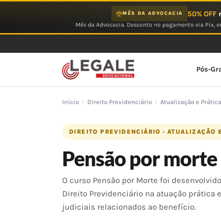
Ir
50% OFF
n
MÊS DA ADVOCACIA
para
Mês da Advocacia. Desconto no pagamento via Pix, em
o
conteúdo
Pós-Gr
Início
›
Direito Previdenciário
›
Atualização e Prátic
DIREITO PREVIDENCIÁRIO · ATUALIZAÇÃO 
Pensão por morte
O curso Pensão por Morte foi desenvolvido
Direito Previdenciário na atuação prática
judiciais relacionados ao benefício.