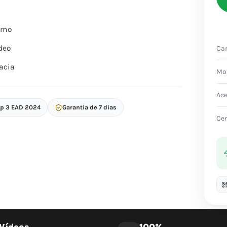
itmo
deo
Car
acia
Mo
Ac
op 3 EAD 2024
Garantia de 7 dias
Cer
Vídeos
100%