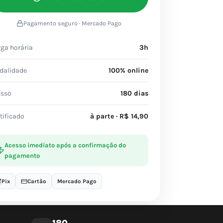
Pagamento seguro · Mercado Pago
ga horária
3h
dalidade
100% online
esso
180 dias
tificado
à parte · R$ 14,90
Acesso imediato após a confirmação do
pagamento
Pix
Cartão
Mercado Pago
180