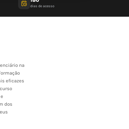
dias de acesso
denciário na
 formação
is eficazes
 curso
 e
um dos
seus