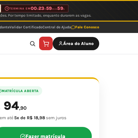
00
23
59
59
TERMINA EM
d
h
min
s
ções. Por tempo limitado, enquanto durarem as vagas.
udante
Validar Certificado
Central de Ajuda
Fale Conosco
Área do Aluno
MATRÍCULA ABERTA
94
$
,90
 em até
5x de R$ 18,98
sem juros
Fazer matrícula