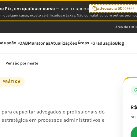
o Pix, em qualquer curso
— use o cupom:
advocacia50
COPIAR
 qualquer curso, exceto certificados e taxas. Não cumulativo com outras promo
Área do Est
aduação
Áreas
OAB
Maratonas
Atualizações
Graduação
Blog
a
›
Pensão por morte
E PRÁTICA
R
 para capacitar advogados e profissionais do
ou
 e estratégica em processos administrativos e