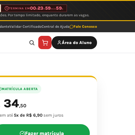
00
23
59
59
TERMINA EM
d
h
min
s
ções. Por tempo limitado, enquanto durarem as vagas.
udante
Validar Certificado
Central de Ajuda
Fale Conosco
Área do Aluno
MATRÍCULA ABERTA
34
$
,50
 em até
5x de R$ 6,90
sem juros
Fazer matrícula