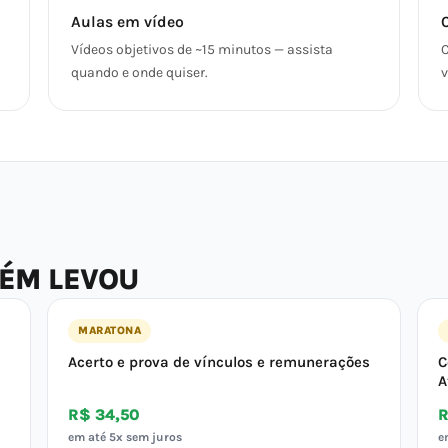
Aulas em vídeo
Vídeos objetivos de ~15 minutos — assista
C
quando e onde quiser.
v
BÉM LEVOU
MARATONA
Acerto e prova de vínculos e remunerações
C
A
R$ 34,50
R
em até 5x sem juros
e