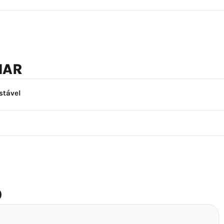
NAR
stável
O