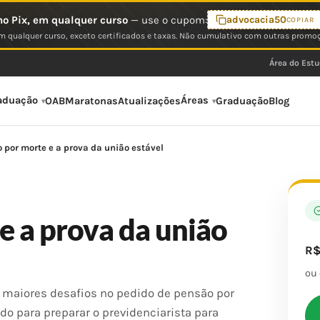
o Pix, em qualquer curso
— use o cupom:
advocacia50
COPIAR
 qualquer curso, exceto certificados e taxas. Não cumulativo com outras promo
Área do Est
aduação
Áreas
OAB
Maratonas
Atualizações
Graduação
Blog
 por morte e a prova da união estável
e a prova da união
R
ou
 maiores desafios no pedido de pensão por
ado para preparar o previdenciarista para