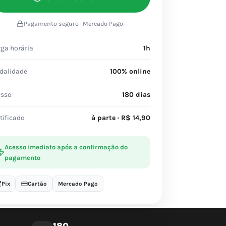
Pagamento seguro · Mercado Pago
ga horária
1h
dalidade
100% online
esso
180 dias
tificado
à parte · R$ 14,90
Acesso imediato após a confirmação do
pagamento
Pix
Cartão
Mercado Pago
180