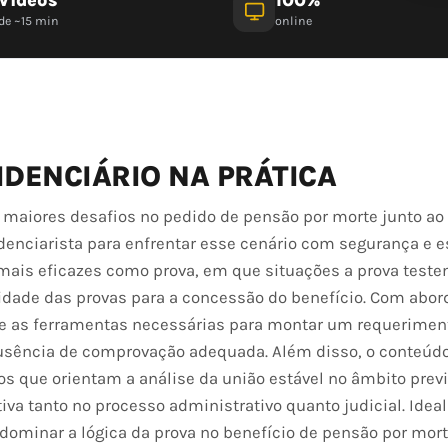
de ~15 min
online
IDENCIÁRIO NA PRÁTICA
maiores desafios no pedido de pensão por morte junto ao
idenciarista para enfrentar esse cenário com segurança e es
mais eficazes como prova, em que situações a prova test
lidade das provas para a concessão do benefício. Com abo
rece as ferramentas necessárias para montar um requerimen
 ausência de comprovação adequada. Além disso, o conteúd
s que orientam a análise da união estável no âmbito previ
iva tanto no processo administrativo quanto judicial. Ideal
ominar a lógica da prova no benefício de pensão por mort