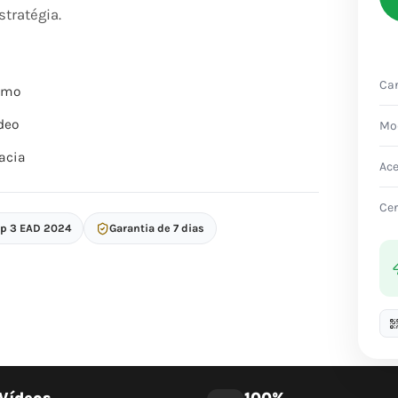
tratégia.
Car
itmo
deo
Mo
acia
Ac
Cer
op 3 EAD 2024
Garantia de 7 dias
Vídeos
100%