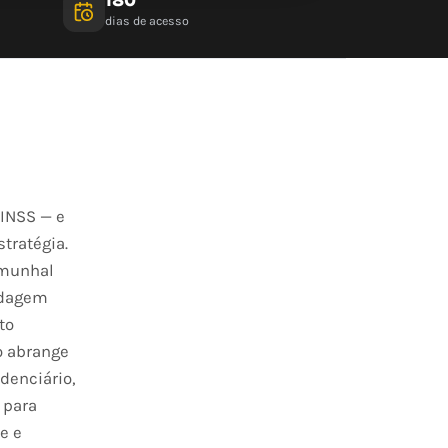
dias de acesso
 INSS — e
tratégia.
emunhal
rdagem
to
o abrange
denciário,
 para
e e