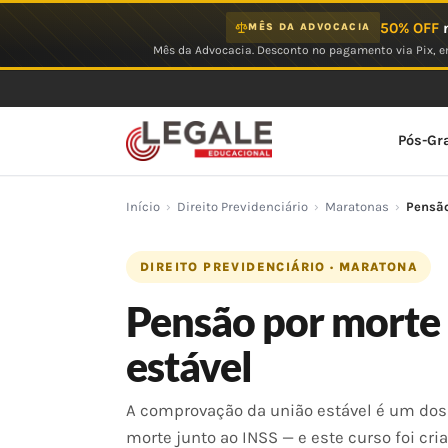
Ir
50% OFF
n
MÊS DA ADVOCACIA
para
Mês da Advocacia. Desconto no pagamento via Pix, em
o
conteúdo
Pós-Gr
Início
›
Direito Previdenciário
›
Maratonas
›
Pensão
DIREITO PREVIDENCIÁRIO · MARATONA
Pensão por morte 
estável
A comprovação da união estável é um dos
morte junto ao INSS — e este curso foi cri