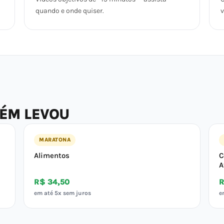
quando e onde quiser.
v
BÉM LEVOU
MARATONA
Alimentos
C
A
R$ 34,50
R
em até 5x sem juros
e