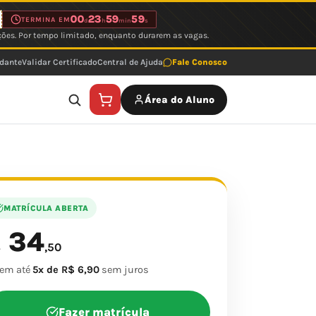
00
23
59
59
TERMINA EM
d
h
min
s
ções. Por tempo limitado, enquanto durarem as vagas.
udante
Validar Certificado
Central de Ajuda
Fale Conosco
Área do Aluno
MATRÍCULA ABERTA
34
$
,50
 em até
5x de R$ 6,90
sem juros
Fazer matrícula