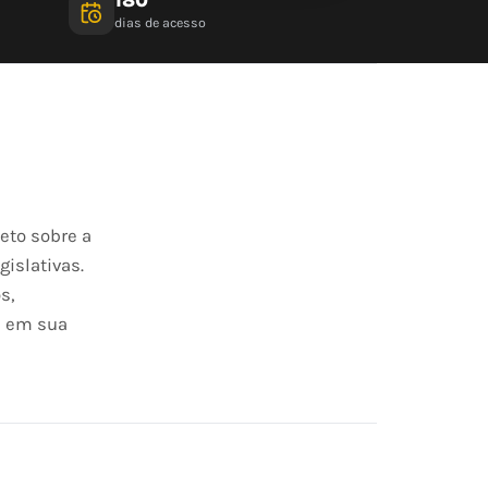
dias de acesso
eto sobre a
islativas.
s,
s em sua