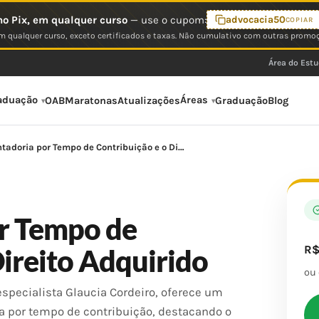
o Pix, em qualquer curso
— use o cupom:
advocacia50
COPIAR
 qualquer curso, exceto certificados e taxas. Não cumulativo com outras promo
Área do Est
aduação
Áreas
OAB
Maratonas
Atualizações
Graduação
Blog
tadoria por Tempo de Contribuição e o Di…
r Tempo de
R
Direito Adquirido
ou
specialista Glaucia Cordeiro, oferece um
 por tempo de contribuição, destacando o