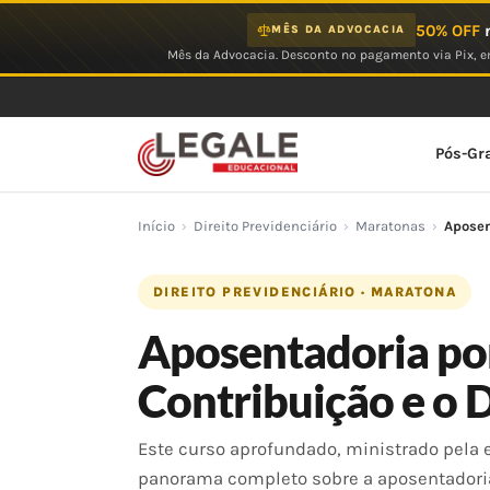
Ir
50% OFF
n
MÊS DA ADVOCACIA
para
Mês da Advocacia. Desconto no pagamento via Pix, em
o
conteúdo
Pós-Gr
Início
›
Direito Previdenciário
›
Maratonas
›
Aposen
DIREITO PREVIDENCIÁRIO · MARATONA
Aposentadoria po
Contribuição e o 
Este curso aprofundado, ministrado pela e
panorama completo sobre a aposentadoria