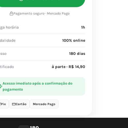
Pagamento seguro · Mercado Pago
ga horária
1h
dalidade
100% online
esso
180 dias
tificado
à parte · R$ 14,90
Acesso imediato após a confirmação do
pagamento
Pix
Cartão
Mercado Pago
180