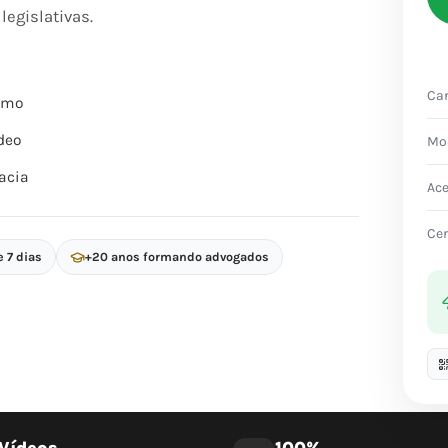
legislativas.
Car
itmo
deo
Mo
acia
Ac
Cer
e 7 dias
+20 anos formando advogados
Vídeos
100%