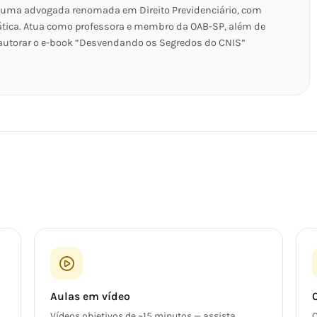
 é uma advogada renomada em Direito Previdenciário, com
rática. Atua como professora e membro da OAB-SP, além de
 autorar o e-book “Desvendando os Segredos do CNIS”
Aulas em vídeo
Vídeos objetivos de ~15 minutos — assista
C