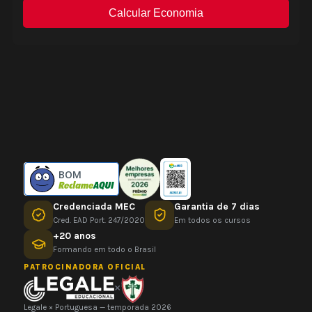
BOM
Credenciada MEC
Garantia de 7 dias
Cred. EAD Port. 247/2020
Em todos os cursos
+20 anos
Formando em todo o Brasil
PATROCINADORA OFICIAL
×
Legale × Portuguesa — temporada 2026