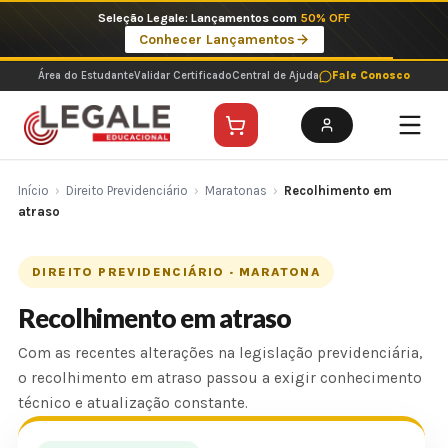
Ir
Seleção Legale: Lançamentos com
50% OFF
para
Conhecer Lançamentos
o
conteúdo
Área do Estudante
Validar Certificado
Central de Ajuda
Fale Conosco
Início
›
Direito Previdenciário
›
Maratonas
›
Recolhimento em
atraso
DIREITO PREVIDENCIÁRIO · MARATONA
Recolhimento em atraso
Com as recentes alterações na legislação previdenciária,
o recolhimento em atraso passou a exigir conhecimento
técnico e atualização constante.