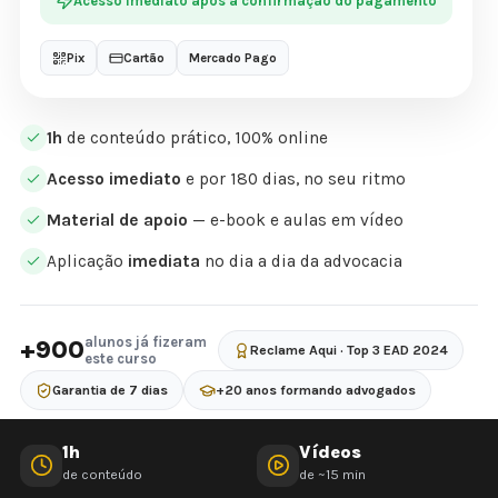
Acesso imediato após a confirmação do pagamento
Pix
Cartão
Mercado Pago
1h
de conteúdo prático, 100% online
Acesso imediato
e por 180 dias, no seu ritmo
Material de apoio
— e-book e aulas em vídeo
Aplicação
imediata
no dia a dia da advocacia
alunos já fizeram
+900
Reclame Aqui · Top 3 EAD 2024
este curso
Garantia de 7 dias
+20 anos formando advogados
1h
Vídeos
de conteúdo
de ~15 min