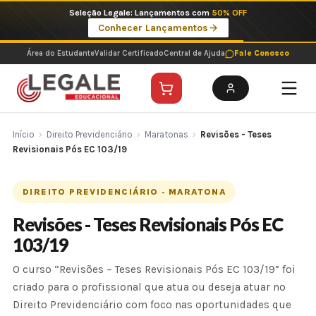
Ir
Seleção Legale: Lançamentos com
50% OFF
para
Conhecer Lançamentos
o
conteúdo
Área do Estudante
Validar Certificado
Central de Ajuda
Fale Conosco
Início
›
Direito Previdenciário
›
Maratonas
›
Revisões - Teses
Revisionais Pós EC 103/19
DIREITO PREVIDENCIÁRIO · MARATONA
Revisões - Teses Revisionais Pós EC
103/19
O curso “Revisões – Teses Revisionais Pós EC 103/19” foi
criado para o profissional que atua ou deseja atuar no
Direito Previdenciário com foco nas oportunidades que