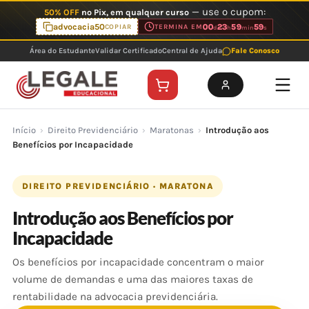
Ir
— use o cupom:
50% OFF
no Pix, em qualquer curso
para
advocacia50
00
23
59
59
COPIAR
TERMINA EM
d
h
min
s
o
Área do Estudante
Validar Certificado
Central de Ajuda
Fale Conosco
conteúdo
Início
›
Direito Previdenciário
›
Maratonas
›
Introdução aos
Benefícios por Incapacidade
DIREITO PREVIDENCIÁRIO · MARATONA
Introdução aos Benefícios por
Incapacidade
Os benefícios por incapacidade concentram o maior
volume de demandas e uma das maiores taxas de
rentabilidade na advocacia previdenciária.